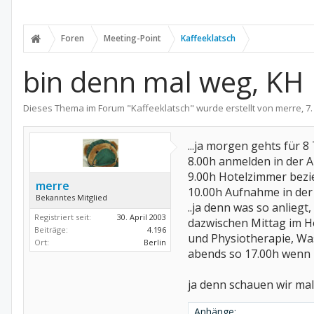
Foren
Meeting-Point
Kaffeeklatsch
bin denn mal weg, KH
Dieses Thema im Forum "
Kaffeeklatsch
" wurde erstellt von
merre
,
7
...ja morgen gehts für 8
8.00h anmelden in der
9.00h Hotelzimmer bezi
merre
10.00h Aufnahme in der 
Bekanntes Mitglied
..ja denn was so anlie
Registriert seit:
30. April 2003
dazwischen Mittag im Hot
Beiträge:
4.196
und Physiotherapie, Wa
Ort:
Berlin
abends so 17.00h wenn n
ja denn schauen wir mal
Anhänge: