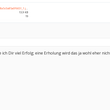
224f0b5ce598a10a68a5c0a85a0f6651_1.jpg
13,9 KB
19
ich Dir viel Erfolg; eine Erholung wird das ja wohl eher nic