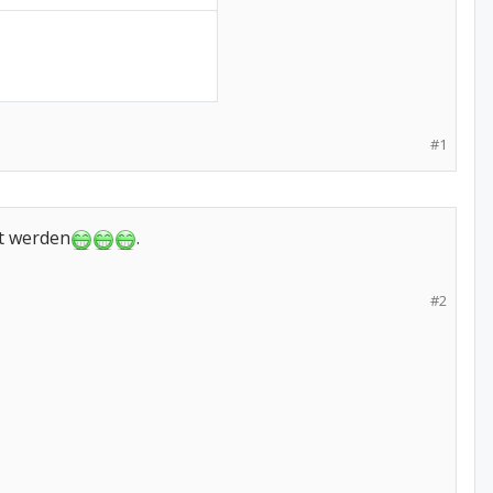
#1
ht werden
.
#2