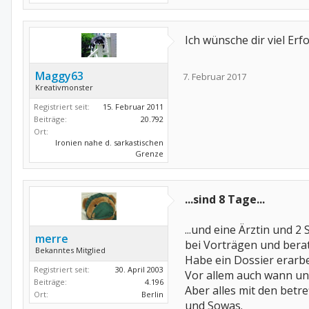
Ich wünsche dir viel Erf
Maggy63
7. Februar 2017
Kreativmonster
Registriert seit:
15. Februar 2011
Beiträge:
20.792
Ort:
Ironien nahe d. sarkastischen
Grenze
...sind 8 Tage...
...und eine Ärztin und 2
merre
bei Vorträgen und bera
Bekanntes Mitglied
Habe ein Dossier erarb
Registriert seit:
30. April 2003
Vor allem auch wann un
Beiträge:
4.196
Aber alles mit den bet
Ort:
Berlin
und Sowas.