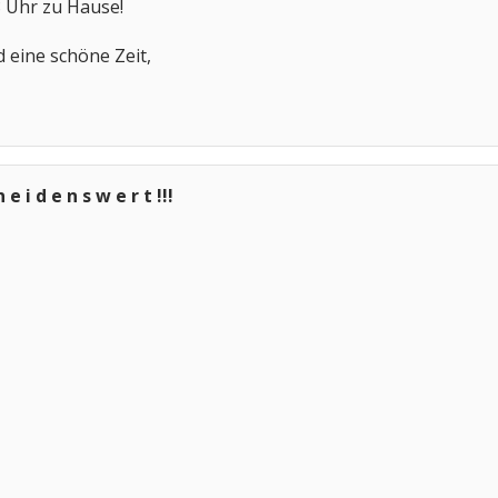
 Uhr zu Hause!
d eine schöne Zeit,
n e i d e n s w e r t !!!