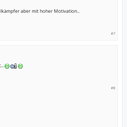
elkämpfer aber mit hoher Motivation...
#7
...
#8