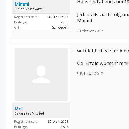
Haus und abends um 18
Mimmi
Kleine Naschkatze
Jedenfalls viel Erfolg un
Registriert seit:
30. April 2003
Mimmi
Beiträge:
7.233
Ort:
Schweden
7. Februar 2017
w i r k l i c h s e h r b e 
viel Erfolg wünscht mni!
7. Februar 2017
Mni
Bekanntes Mitglied
Registriert seit:
30. April 2003
Beiträge:
2.522