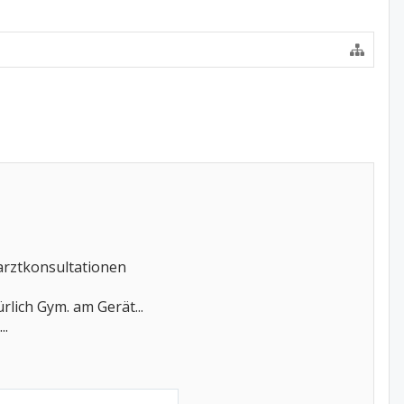
arztkonsultationen
lich Gym. am Gerät...
..