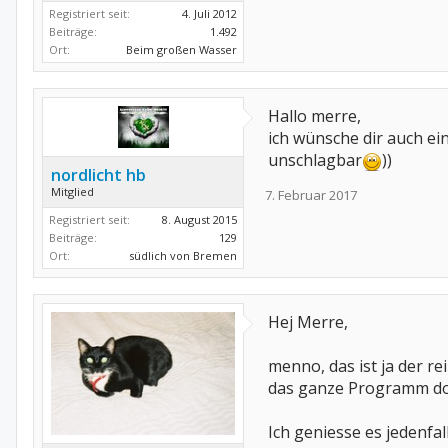
Registriert seit:
4. Juli 2012
Beiträge:
1.492
Ort:
Beim großen Wasser
Hallo merre,
ich wünsche dir auch ein
unschlagbar
))
nordlicht hb
Mitglied
7. Februar 2017
Registriert seit:
8. August 2015
Beiträge:
129
Ort:
südlich von Bremen
Hej Merre,
menno, das ist ja der re
das ganze Programm dor
Ich geniesse es jedenf