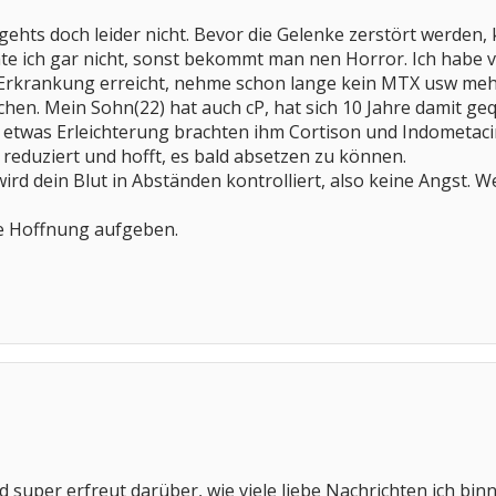
hts doch leider nicht. Bevor die Gelenke zerstört werden,
e ich gar nicht, sonst bekommt man nen Horror. Ich hab
 Erkrankung erreicht, nehme schon lange kein MTX usw mehr.
eichen. Mein Sohn(22) hat auch cP, hat sich 10 Jahre damit g
, etwas Erleichterung brachten ihm Cortison und Indometacin.
 reduziert und hofft, es bald absetzen zu können.
rd dein Blut in Abständen kontrolliert, also keine Angst.
ie Hoffnung aufgeben.
d super erfreut darüber, wie viele liebe Nachrichten ich bin