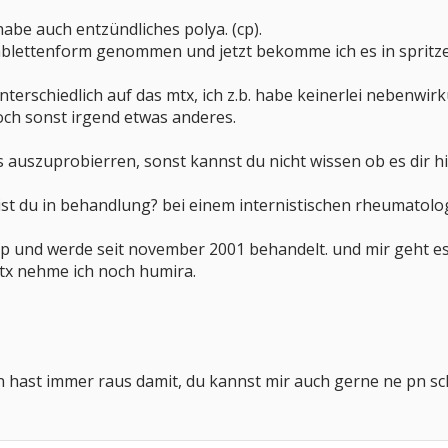
 habe auch entzündliches polya. (cp).
tablettenform genommen und jetzt bekomme ich es in spritz
nterschiedlich auf das mtx, ich z.b. habe keinerlei nebenwir
och sonst irgend etwas anderes.
es auszuprobierren, sonst kannst du nicht wissen ob es di
bist du in behandlung? bei einem internistischen rheumatol
cp und werde seit november 2001 behandelt. und mir geht es 
x nehme ich noch humira.
 hast immer raus damit, du kannst mir auch gerne ne pn sc