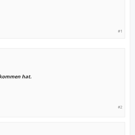
#1
bekommen hat.
#2