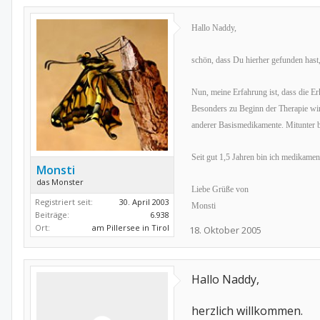
Hallo Naddy,
schön, dass Du hierher gefunden hast
Nun, meine Erfahrung ist, dass die E
Besonders zu Beginn der Therapie wir
anderer Basismedikamente. Mitunter b
Seit gut 1,5 Jahren bin ich medikamen
Monsti
das Monster
Liebe Grüße von
Registriert seit:
30. April 2003
Monsti
Beiträge:
6.938
Ort:
am Pillersee in Tirol
18. Oktober 2005
Hallo Naddy,
herzlich willkommen.