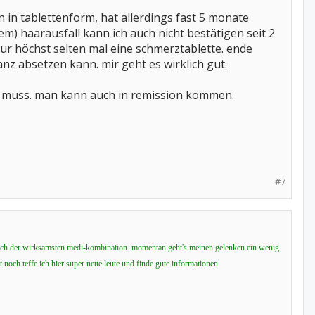
 in tablettenform, hat allerdings fast 5 monate
em) haarausfall kann ich auch nicht bestätigen seit 2
nur höchst selten mal eine schmerztablette. ende
nz absetzen kann. mir geht es wirklich gut.
en muss. man kann auch in remission kommen.
#7
e nach der wirksamsten medi-kombination. momentan geht's meinen gelenken ein wenig
 noch teffe ich hier super nette leute und finde gute informationen.