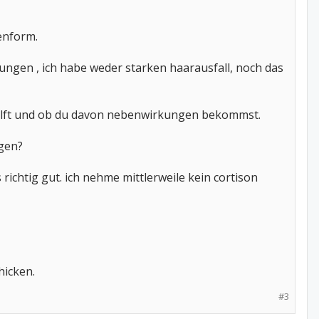
enform.
kungen , ich habe weder starken haarausfall, noch das
r hilft und ob du davon nebenwirkungen bekommst.
ogen?
richtig gut. ich nehme mittlerweile kein cortison
hicken.
#3