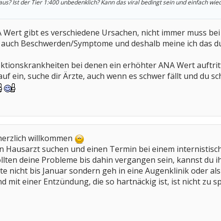
us? Ist der Tier 1:400 unbedenklich? Kann das viral bedingt sein und einfach wi
 Wert gibt es verschiedene Ursachen, nicht immer muss bei 
a auch Beschwerden/Symptome und deshalb meine ich das du 
fektionskrankheiten bei denen ein erhöhter ANA Wert auftrit
auf ein, suche dir Ärzte, auch wenn es schwer fällt und du s
 herzlich willkommen
en Hausarzt suchen und einen Termin bei einem internistis
llten deine Probleme bis dahin vergangen sein, kannst du 
te nicht bis Januar sondern geh in eine Augenklinik oder als
mit einer Entzündung, die so hartnäckig ist, ist nicht zu s