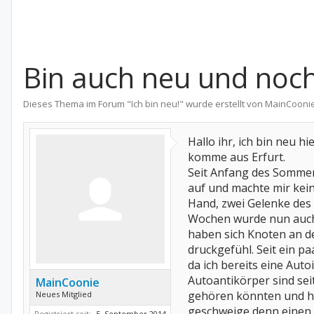
Bin auch neu und noc
Dieses Thema im Forum "
Ich bin neu!
" wurde erstellt von
MainCooni
Hallo ihr, ich bin neu h
komme aus Erfurt.
Seit Anfang des Sommers
auf und machte mir kei
Hand, zwei Gelenke des 
Wochen wurde nun auch m
haben sich Knoten an de
druckgefühl. Seit ein
da ich bereits eine Aut
Autoantikörper sind se
MainCoonie
gehören könnten und ha
Neues Mitglied
geschweige denn einen
Registriert seit:
5. September 2014