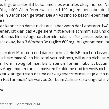
s Ergebnis des BB bekommen, es war alles okay, nur der Vit
öht, 1:400. Als referenzwert ist <1:100 angegeben, aber der
olle in 3 Monaten geraten. Die ANAs sind so beschrieben: fe
är)
r kennt sich damit nicht aus, aber wenn der Laborarzt 1:400 
en, ist klar, das Auge sieht mittlerweile schlimm aus und de
obleme. Einen Augenarzttermin habe ich für Januar bekomme
 fast okay, hab 3 Wochen 3x täglich 600mg Ibu genommen, 
 bis in drei Monaten und dann nochmal ein BB machen lassen
 bekommen? Ich bin total verunsichert, will auch nicht unn
den Termin wegnehmen. Bis ich einen Termin habe ist besti
 Auge momentan die meisten Probleme und ich weiß nicht
hzeitig aufgetreten ist und der Augenarzttermin ist ja auch n
n Rat für mich? Ich war, außer beim Zahnarzt so ungefähr vo
fe
arbeitet:
5. September 2014