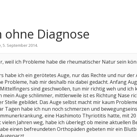
h ohne Diagnose
e
,
5. September 2014
.
ier, weil ich Probleme habe die rheumatischer Natur sein kön
 habe ich ein gerötetes Auge, nur das Rechte und nur der 
ne Probleme, hab mir deshalb nix dabei gedacht. Anfang Au
Mittelfingers sind geschwollen, tun mir richtig weh und ich 
ein Auge schlimmer, mittlerweile ist es Richtung Nase rich
r Stelle gebildet. Das Auge selbst macht mir kaum Probleme
 paar Tagen habe ich nun noch schmerzen und bewegungsei
oimmunerkrankung, eine Hashimoto Thyriotitis hatte, mit 20 
it vielen Jahren weg, habe ich überlegt ob meine aktuelle
be einen befreundeten Orthopäden gebeten mir ein Blutbild
 Augenarzt.