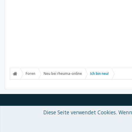
Foren
Neu bei rheuma-online
Ich bin neu!
Diese Seite verwendet Cookies. Wenn 
Forum software by XenForo™
© 2010-2018 XenForo Ltd.
-
Deutsch von
Some XenForo functionality crafted by
Audentio Design
.
Theme designed by
ThemeHouse
.