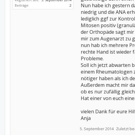
Nun habe ich gestern da
Beiträge:
2
niedrig und die ANA erh
lediglich ggf zur Kontr
Mitosen positiv (granul
der Orthopäde sagt mir e
mir zum Augenarzt zu geh
nun hab ich mehrere Pr
rechte Hand ist wieder
Probleme.
Soll ich jetzt abwarten
einem Rheumatologen zu
nötiger haben als ich 
Außerdem macht mir das
ob es nur zufällig gleic
Hat einer von euch eine
vielen Dank für eure Hil
Anja
5. September 2014
Zuletzt be