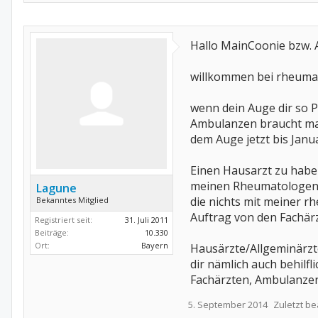
Hallo MainCoonie bzw. 
willkommen bei rheuma-
wenn dein Auge dir so P
Ambulanzen braucht man
dem Auge jetzt bis Janu
Einen Hausarzt zu haben
meinen Rheumatologen/N
Lagune
die nichts mit meiner 
Bekanntes Mitglied
Auftrag von den Fachärz
Registriert seit:
31. Juli 2011
Beiträge:
10.330
Ort:
Bayern
Hausärzte/Allgeminärzt
dir nämlich auch behilf
Fachärzten, Ambulanzen
5. September 2014
Zuletzt be