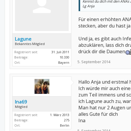
Kennst du dich mit den ANAs a
Lg Anja
Für einen erhöhten ANA
stecken, aber du hast j
Und ja, es gibt auch In
Lagune
Bekanntes Mitglied
abzuklären, lass dich dr
drück dir die Daumen
Registriert seit:
31. Juli 2011
Beiträge:
10.330
5. September 2014
Ort:
Bayern
Hallo Anja und erstmal
Ich würde mir auch ein
zum Teil immens und so
ich Lagune auch zu, war
Ina69
Mitglied
Man hat nur 2 Augen und 
alles Gute für dich
Registriert seit:
1. März 2013
Ina
Beiträge:
275
Ort:
Berlin
5. September 2014