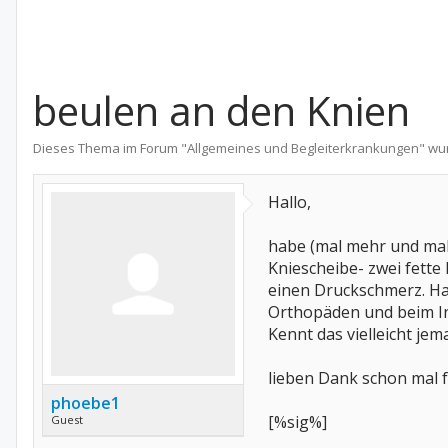
beulen an den Knien
Dieses Thema im Forum "
Allgemeines und Begleiterkrankungen
" wu
Hallo,
habe (mal mehr und mal 
Kniescheibe- zwei fette
einen Druckschmerz. Ha
Orthopäden und beim Int
Kennt das vielleicht jem
lieben Dank schon mal f
phoebe1
[%sig%]
Guest