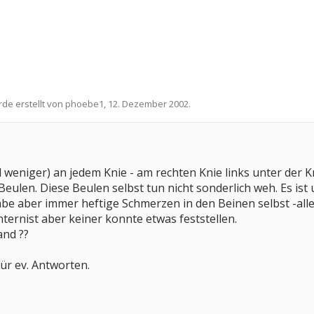
rde erstellt von
phoebe1
,
12. Dezember 2002
.
weniger) an jedem Knie - am rechten Knie links unter der K
 Beulen. Diese Beulen selbst tun nicht sonderlich weh. Es i
be aber immer heftige Schmerzen in den Beinen selbst -alle
ernist aber keiner konnte etwas feststellen.
and ??
ür ev. Antworten.