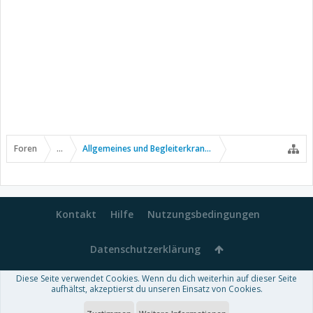
Foren
...
Allgemeines und Begleiterkrankungen
Kontakt
Hilfe
Nutzungsbedingungen
Datenschutzerklärung
Diese Seite verwendet Cookies. Wenn du dich weiterhin auf dieser Seite
Forum software by XenForo™
aufhältst, akzeptierst du unseren Einsatz von Cookies.
-
Deutsch von xenDach
Some XenForo functionality crafted by
Audentio Design
.
Theme designed by
ThemeHouse
.