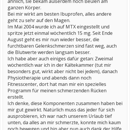
ähnlich, sie bekam außerdem noch Beulen am
ganzen Körper.
Bei mir wirkt am besten Ibuprofen, alles andere
geht zu sehr auf den Magen.
Im Mai 2004 wurde ich auf MTX eingestellt und
spritze jetzt einmal wöchentlich 15 mg. Seit Ende
August geht es mir nun wieder besser, die
furchtbaren Gelenkschmerzen sind fast weg, auch
die Blutwerte werden langsam besser.
Ich habe aber auch einiges dafür getan: Zweimal
wöchentlich war ich in der Kältekammer (tut mir
besonders gut, wirkt aber nicht bei jedem), danach
Physiotherapie und abends dann noch
Fitnesscenter, dort hat man mir ein spezielles
Programm für meinen schmerzenden Rücken
erstellt.
Ich denke, diese Komponenten zusammen haben bei
mir gut gewirkt. Natürlich muss das jeder für sich
ausprobieren, ich war nach unserem Urlaub tief
unten, da alles an mir schmerzte, konnte mich kaum
noch bewegen und bin aber nun auch dank der Hilfe