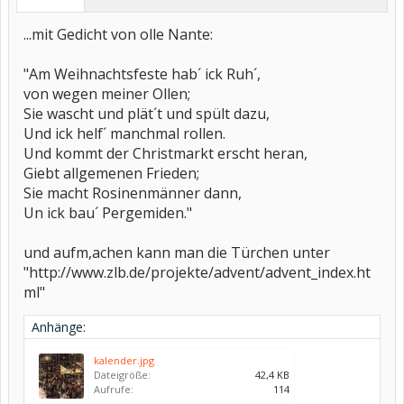
...mit Gedicht von olle Nante:
"Am Weihnachtsfeste hab´ ick Ruh´,
von wegen meiner Ollen;
Sie wascht und plät´t und spült dazu,
Und ick helf´ manchmal rollen.
Und kommt der Christmarkt erscht heran,
Giebt allgemenen Frieden;
Sie macht Rosinenmänner dann,
Un ick bau´ Pergemiden."
und aufm,achen kann man die Türchen unter
"http://www.zlb.de/projekte/advent/advent_index.ht
ml"
Anhänge:
kalender.jpg
Dateigröße:
42,4 KB
Aufrufe:
114