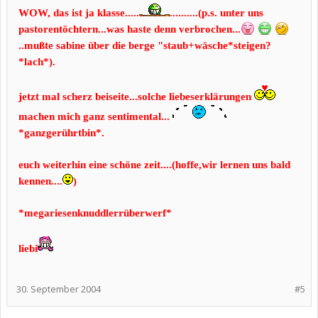
WOW, das ist ja klasse.....
..........(p.s. unter uns
pastorentöchtern...was haste denn verbrochen...
..mußte sabine über die berge "staub+wäsche*steigen?
*lach*).
jetzt mal scherz beiseite...solche liebeserklärungen
machen mich ganz sentimental...
*ganzgerührtbin*.
euch weiterhin eine schöne zeit....(hoffe,wir lernen uns bald
kennen....
)
*megariesenknuddlerrüberwerf*
liebi
30. September 2004
#5