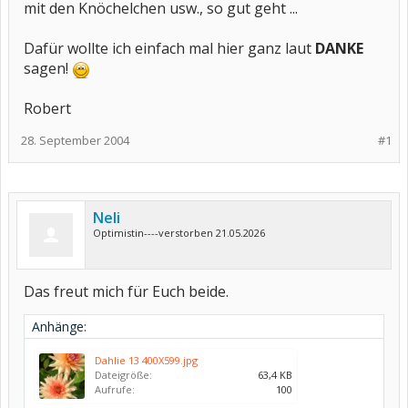
mit den Knöchelchen usw., so gut geht ...
Dafür wollte ich einfach mal hier ganz laut
DANKE
sagen!
Robert
28. September 2004
#1
Neli
Optimistin----verstorben 21.05.2026
Das freut mich für Euch beide.
Anhänge:
Dahlie 13 400X599.jpg
Dateigröße:
63,4 KB
Aufrufe:
100