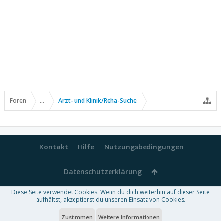
Foren
...
Arzt- und Klinik/Reha-Suche
Kontakt
Hilfe
Nutzungsbedingungen
Datenschutzerklärung
Diese Seite verwendet Cookies. Wenn du dich weiterhin auf dieser Seite
Forum software by XenForo™
aufhältst, akzeptierst du unseren Einsatz von Cookies.
-
Deutsch von xenDach
Some XenForo functionality crafted by
Audentio Design
.
Theme designed by
ThemeHouse
.
Zustimmen
Weitere Informationen