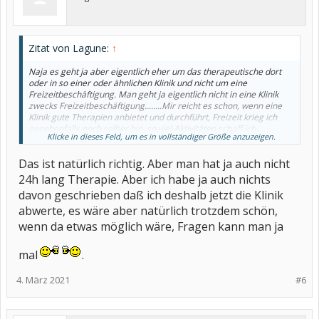
Zitat von Lagune:
↑
Naja es geht ja aber eigentlich eher um das therapeutische dort
oder in so einer oder ähnlichen Klinik und nicht um eine
Freizeitbeschäftigung. Man geht ja eigentlich nicht in eine Klinik
zwecks Freizeitbeschäftigung........Mir reicht es schon, wenn eine
Klinik gute Therapien anbietet und durchführt, Freizeit krieg ich
gegebenfalls noch selber hin, so viel Aktivitäten schaff ich
Klicke in dieses Feld, um es in vollständiger Größe anzuzeigen.
nebenher eh nicht mehr, mir reicht dann auch durchaus langsame
entspannende Freizeit...
Das ist natürlich richtig. Aber man hat ja auch nicht
24h lang Therapie. Aber ich habe ja auch nichts
davon geschrieben daß ich deshalb jetzt die Klinik
abwerte, es wäre aber natürlich trotzdem schön,
wenn da etwas möglich wäre, Fragen kann man ja
mal
.
4. März 2021
#6