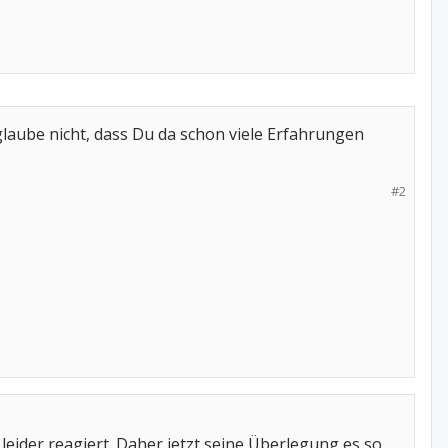
laube nicht, dass Du da schon viele Erfahrungen
#2
 leider reagiert. Daher jetzt seine Überlegung es so