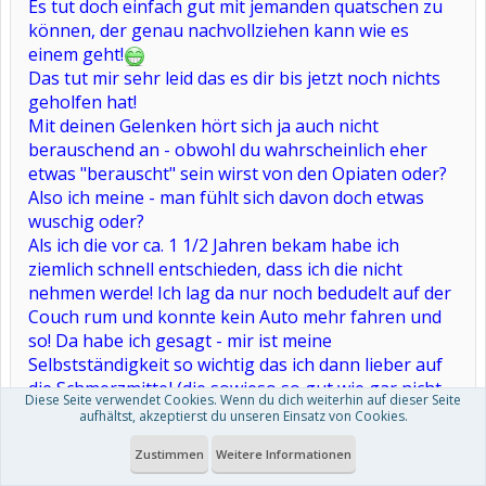
Es tut doch einfach gut mit jemanden quatschen zu
können, der genau nachvollziehen kann wie es
einem geht!
Das tut mir sehr leid das es dir bis jetzt noch nichts
geholfen hat!
Mit deinen Gelenken hört sich ja auch nicht
berauschend an - obwohl du wahrscheinlich eher
etwas "berauscht" sein wirst von den Opiaten oder?
Also ich meine - man fühlt sich davon doch etwas
wuschig oder?
Als ich die vor ca. 1 1/2 Jahren bekam habe ich
ziemlich schnell entschieden, dass ich die nicht
nehmen werde! Ich lag da nur noch bedudelt auf der
Couch rum und konnte kein Auto mehr fahren und
so! Da habe ich gesagt - mir ist meine
Selbstständigkeit so wichtig das ich dann lieber auf
die Schmerzmittel (die sowieso so gut wie gar nicht
Diese Seite verwendet Cookies. Wenn du dich weiterhin auf dieser Seite
geholfen haben) verzichte!Vorher hatte ich
aufhältst, akzeptierst du unseren Einsatz von Cookies.
Novalgin, Tilidin,.......aber nichts half oder mein
Zustimmen
Weitere Informationen
Körper beförderte es auf dem schnellsten Weg
wieder oben raus!