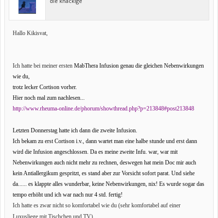
die knackige
Hallo Kikisvat,
Ich hatte bei meiner ersten
MabThera Infusion genau die gleichen Nebenwirkungen
wie du,
trotz lecker Cortison vorher.
Hier noch mal zum nachlesen...
http://www.rheuma-online.de/phorum/showthread.php?p=213848#post213848
Letzten Donnerstag hatte ich dann die zweite Infusion.
Ich bekam zu erst Cortison i.v., dann wartet man eine halbe stunde und erst dann
wird die Infusion angeschlossen. Da es meine zweite Infu. war, war mit
Nebenwirkungen auch nicht mehr zu rechnen, deswegen hat mein Doc mir auch
kein Antiallergikum gespritzt, es stand aber zur Vorsicht sofort parat. Und siehe
da...... es klappte alles wunderbar, keine Nebenwirkungen, nix! Es wurde sogar das
tempo erhöht und ich war nach nur 4 std. fertig!
Ich hatte es zwar nicht so komfortabel wie du (sehr komfortabel auf einer
Luxusliege mit Tischchen und TV),