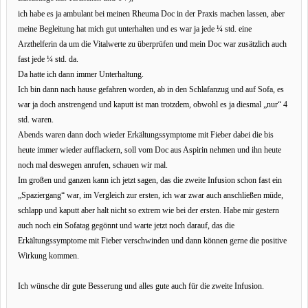
ich habe es ja ambulant bei meinen Rheuma Doc in der Praxis machen lassen, aber
meine Begleitung hat mich gut unterhalten und es war ja jede ¼ std. eine
Arzthelferin da um die Vitalwerte zu überprüfen und mein Doc war zusätzlich auch
fast jede ¼ std. da.
Da hatte ich dann immer Unterhaltung.
Ich bin dann nach hause gefahren worden, ab in den Schlafanzug und auf Sofa, es
war ja doch anstrengend und kaputt ist man trotzdem, obwohl es ja diesmal „nur“ 4
std. waren.
Abends waren dann doch wieder Erkältungssymptome mit Fieber dabei die bis
heute immer wieder aufflackern, soll vom Doc aus Aspirin nehmen und ihn heute
noch mal deswegen anrufen, schauen wir mal.
Im großen und ganzen kann ich jetzt sagen, das die zweite Infusion schon fast ein
„Spaziergang“ war, im Vergleich zur ersten, ich war zwar auch anschließen müde,
schlapp und kaputt aber halt nicht so extrem wie bei der ersten. Habe mir gestern
auch noch ein Sofatag gegönnt und warte jetzt noch darauf, das die
Erkältungssymptome mit Fieber verschwinden und dann können gerne die positive
Wirkung kommen.
Ich wünsche dir gute Besserung und alles gute auch für die zweite Infusion.