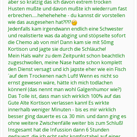
aber so kratzig das ich davon extrem trocken
Husten mußte und davon mußte ich wiederrum fast
erbrechen......hehehehehe - du kannst dir vorstellen
wie das ausgesehen hat?!?!?
Jedenfalls kam irgendwann endlich eine Schwester
und realistierte was da abging und stöpselte sofort
die Chemo ab von mir! Dann kam sie mit 50mg
Kortison und jagte sie durch die Schläuche!
Mein Hals wahr zu dem Zeitpunkt schon beachtlich
zugeschwollen, meine Nase hatte schon komplett
den Dienst versagt und ich japste eher wie ein Fisch
´auf dem Trockenen nach Luft! Wenn es nicht so
ernst gewesen wäre, hätte ich mich todlachen
können! (das nennt man wohl Galgenhumor wie?)
Das Tolle ist, dass man sich wirklich 100% auf das
Gute Alte Kortison verlassen kann! Es wirkte
innerhalb weniger Minuten - bis es mir wirklich
besser ging dauerte es ca. 30 min. und dann ging es
ohne weitere Zwischenfälle weiter bis zum Schluß!
Insgesamt hat die Infussion dann 6 Stunden
gedauert, die ich echt sehr komfortabel auf einer