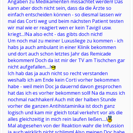
Angaben zu Medikamenten missachtet werden! Das
kann aber doch nicht sein, dass da die Ärzte so
einfach entscheiden können - so diesmal lassen wir
mal das Corti weg und beim nächsten Patient testen
wir mal wie er reagiert wen er kein Tavigil usw.
kriegt....!Na also echt - das gibts doch nicht!
Um noch mal zu meiner Luxusliege zu kommen - ich
habs ja auch ambulant in einer Klinik bekommen
und dort auch schon letztes Jahr das Remicade
bekommen! Doch da ist mir der TV am Tischchen gar
nicht aufgefallen.....!
Ich hab das ja auch nicht so recht verstanden
weshalb ich am Ende kein Corti vorher bekommen
habe - weil mein Doc ja dauernd davon gesprochen
hat das ich es vorher bekommen soll! Na da muss ich
nochmal nachhaken! Auch mit der halben Stunde
vorher die ganzen Antihistaminika ist doch ganz
logisch und kam mir gleich total verkehrt vor als die
alles gleichzeitig in mich rein laufen ließen.....!
Mal abgesehen von der Reaktion wahr die Infussion
ja auch wirklich nicht schlimm! Also meinen Doc habe