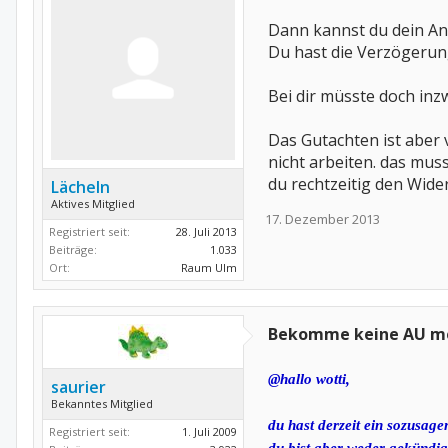
Dann kannst du dein Anl
Du hast die Verzögerung
Bei dir müsste doch in
Das Gutachten ist aber 
nicht arbeiten. das mus
du rechtzeitig den Wid
Lächeln
Aktives Mitglied
17. Dezember 2013
Registriert seit:
28. Juli 2013
Beiträge:
1.033
Ort:
Raum Ulm
Bekomme keine AU me
@hallo wotti,
saurier
Bekanntes Mitglied
du hast derzeit ein sozusag
Registriert seit:
1. Juli 2009