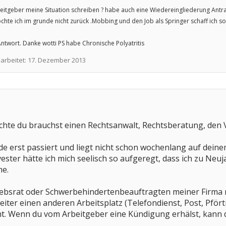
eitgeber meine Situation schreiben ? habe auch eine Wiedereingliederung Antrag b
chte ich im grunde nicht zurück .Mobbing und den Job als Springer schaff ich sow
Antwort. Danke wotti PS habe Chronische Polyatritis
earbeitet:
17. Dezember 2013
fürchte du brauchst einen Rechtsanwalt, Rechtsberatung, den
rade erst passiert und liegt nicht schon wochenlang auf dei
vester hätte ich mich seelisch so aufgeregt, dass ich zu Neu
e.
ebsrat oder Schwerbehindertenbeauftragten meiner Firma re
eiter einen anderen Arbeitsplatz (Telefondienst, Post, Pför
ht. Wenn du vom Arbeitgeber eine Kündigung erhälst, kann 