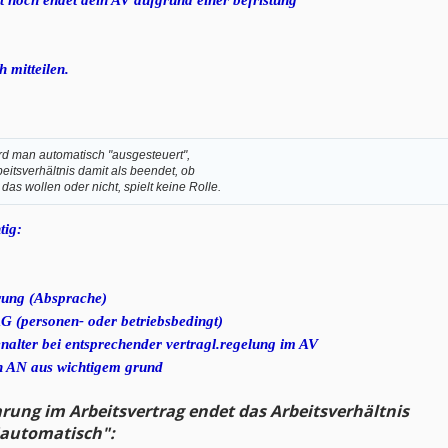
t noch endet dein AV aufgrund einer befristung
h mitteilen.
d man automatisch "ausgesteuert",
beitsverhältnis damit als beendet, ob
as wollen oder nicht, spielt keine Rolle.
tig:
rung (Absprache)
G (personen- oder betriebsbedingt)
tenalter bei entsprechender vertragl.regelung im AV
en AN aus wichtigem grund
arung im Arbeitsvertrag endet das Arbeitsverhältnis
"automatisch":