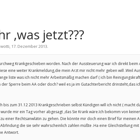
 ,was jetzt???
n
wotti
,
17. Dezember 2013
.
n durchweg Krankgeschieben worden. Nach der Aussteuerung war ich direkt beim 
diese eine weiter Krankmeldung,die mein Arzt mir nicht mehr geben will .Weil A
nge liste was ich nicht mehr Arbeitsmäßig machen darf ( ich bin Reinigungskraft
n der Sperre beim AA oder doch? weil es ja im Gutachterbericht drinsteht,das ic
ch bis zum 31.12 2013 Krankgeschrieben selbst Kündigen will ich nicht ( macht 
 wurde mir ein Tag vorher abgesagt ,das Sie Krank wäre.Ich bekomm von keinem 
e zu einer Rechtsanwlätin zu gehen. Die könnte mir doch einen Brief für meinen 
 Abfindung die sie sehr wahrscheinlich zahlen müßte .Ha eine Gleichstellung m
ne Antwort.