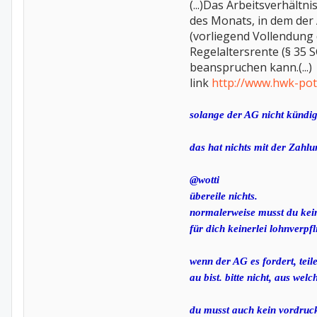
(...)Das Arbeitsverhältn
des Monats, in dem der 
(vorliegend Vollendung d
Regelaltersrente (§ 35 
beanspruchen kann.(...)
link
http://www.hwk-pot
solange der AG nicht kündigt
das hat nichts mit der Zahl
@wotti
übereile nichts.
normalerweise musst du kei
für dich keinerlei lohnverpf
wenn der AG es fordert, teil
au bist. bitte nicht, aus wel
du musst auch kein vordruck