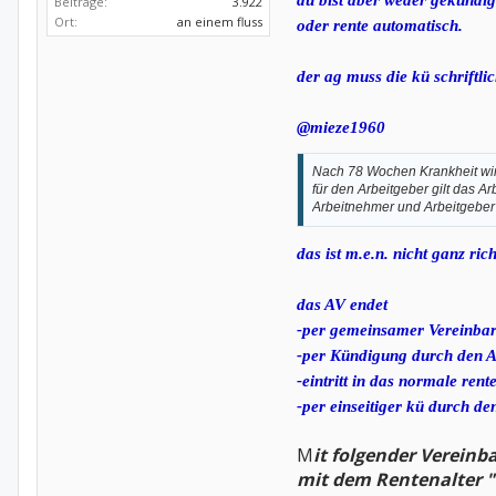
du bist aber weder gekündig
Beiträge:
3.922
Ort:
an einem fluss
oder rente automatisch.
der ag muss die kü schriftlic
@mieze1960
Nach 78 Wochen Krankheit wir
für den Arbeitgeber gilt das Ar
Arbeitnehmer und Arbeitgeber d
das ist m.e.n. nicht ganz rich
das AV endet
-per gemeinsamer Vereinba
-per Kündigung durch den A
-eintritt in das normale ren
-per einseitiger kü durch d
M
it folgender Vereinb
mit dem Rentenalter 