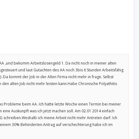
AA ,und bekomm Arbeitslosengeld 1. Da nicht noch in meiner alten
usgesteuert und laut Gutachten des AA noch 3bis 6 Stunden Arbeitsfähig
) .Da kommt der Job in der Alten Firma nicht mehr in frage. Selbst
h den alten Job nicht mehr leisten kann.Habe Chronische Polyathitis
das Probleme beim AA. Ich hätte letzte Woche einen Termin bei meiner
eine Auskunpft was ich jetzt machen soll. Am 02.01 2014 einfach
AG schreiben.Weshalb ich meine Arbeit nicht mehr Antreten darf. Ich
it einem 30% Behinderten.Antrag auf verschechterung habe ich im