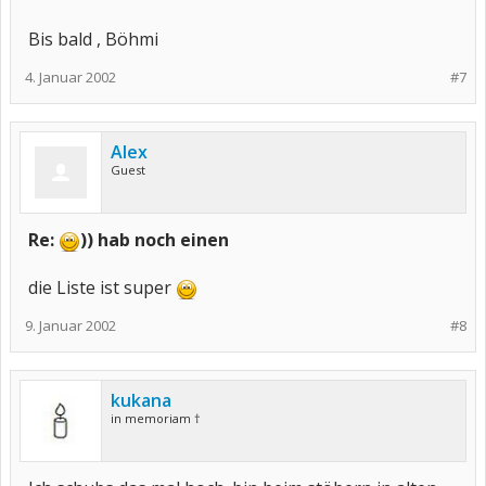
Bis bald , Böhmi
4. Januar 2002
#7
Alex
Guest
Re:
)) hab noch einen
die Liste ist super
9. Januar 2002
#8
kukana
in memoriam †