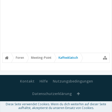
Foren
Meeting-Point
Kaffeeklatsch
Kontakt
Hilfe
Nutzungsbedingungen
Datenschutzerklärung
Diese Seite verwendet Cookies. Wenn du dich weiterhin auf dieser Seite
Forum software by XenForo™
aufhältst, akzeptierst du unseren Einsatz von Cookies.
-
Deutsch von xenDach