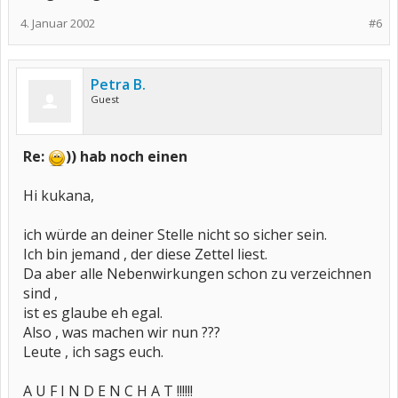
4. Januar 2002
#6
Petra B.
Guest
Re:
)) hab noch einen
Hi kukana,
ich würde an deiner Stelle nicht so sicher sein.
Ich bin jemand , der diese Zettel liest.
Da aber alle Nebenwirkungen schon zu verzeichnen
sind ,
ist es glaube eh egal.
Also , was machen wir nun ???
Leute , ich sags euch.
A U F I N D E N C H A T !!!!!!