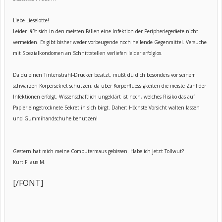
Liebe Lieselotte!
Leider läßt sich in den meisten Fällen eine Infektion der Peripheriegeräete nicht
vermeiden. Es gibt bisher weder vorbeugende noch heilende Gegenmittel. Versuche
mit Spezialkondomen an Schnittstellen verliefen leider erfolglos.
Da du einen Tintenstrahl-Drucker besitzt, mußt du dich besonders vor seinem
schwarzen Körpersekret schützen, da über Körperfluessigkeiten die meiste Zahl der
Infektionen erfolgt. Wissenschaftlich ungeklärt ist noch, welches Risiko das auf
Papier eingetrocknete Sekret in sich birgt. Daher: Höchste Vorsicht walten lassen
und Gummihandschuhe benutzen!
Gestern hat mich meine Computermaus gebissen. Habe ich jetzt Tollwut?
Kurt F. aus M.
[/FONT]