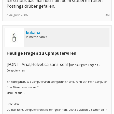
Ich schubs das mal hoch. bin beim stöbern in alten
Postings drüber gefallen.
7. August 2006
#9
kukana
in memoriam †
Häufige Fragen zu Cpmputerviren
[FONT=Arial,Helvetica,sans-serif]
Die häufigsten Fragen zu
Computerviren
Ich habe gehört, daß Computerviren sehr gefährlich sind. Kann sich mein Computer
über Disketten anstecken?
Moni Tor aus B.
Liebe Moni!
Du hast recht. Computerviren sind sehr gefährlich. Deshalb werden Disketten oft in