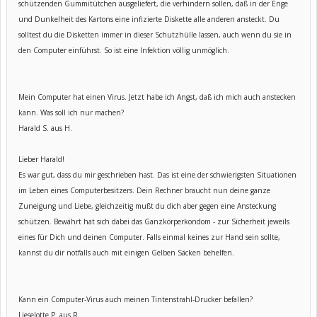
schützenden Gummitütchen ausgeliefert, die verhindern sollen, daß in der Enge
und Dunkelheit des Kartons eine infizierte Diskette alle anderen ansteckt. Du
solltest du die Disketten immer in dieser Schutzhülle lassen, auch wenn du sie in
den Computer einführst. So ist eine Infektion völlig unmöglich.
Mein Computer hat einen Virus. Jetzt habe ich Angst, daß ich mich auch anstecken
kann. Was soll ich nur machen?
Harald S. aus H.
Lieber Harald!
Es war gut, dass du mir geschrieben hast. Das ist eine der schwierigsten Situationen
im Leben eines Computerbesitzers. Dein Rechner braucht nun deine ganze
Zuneigung und Liebe, gleichzeitig mußt du dich aber gegen eine Ansteckung
schützen. Bewährt hat sich dabei das Ganzkörperkondom - zur Sicherheit jeweils
eines für Dich und deinen Computer. Falls einmal keines zur Hand sein sollte,
kannst du dir notfalls auch mit einigen Gelben Säcken behelfen.
Kann ein Computer-Virus auch meinen Tintenstrahl-Drucker befallen?
Lieselotte P. aus R.