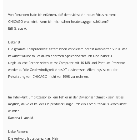
Von Freunden habe ich erfahren, daß demnächst ein neues Virus namens
CHICAGO erscheint. Kann ich mich schon heute dagegen schützen?
Bill G. aus A.
Lieber Bill!
Die gesamte Computerwelt zittert schon vor diesem höchst raffinierten Virus. Wie
bekannt wurde soll es durch enormen Speicherverbrauch und nahezu
unglaubliche Rechenzeiten selbst Computer mit 16 MB und Pentium Prozessor
wieder auf die Geschwindigkeit eines XT ausbremsen. Allerdings ist mit der
Freisetzung von CHICAGO nicht vor 1998 zu rechnen.
Im Intel-Pentiumprozessor soll ein Fehler in der Divisionsarithmetik sein. Ist es
möglich, daß dies bei der Chipentwicklung durch ein Computervirus verschuldet
wurde?
Ramona L. aus M.
Liebe Ramona!
Die Antwort lautet ganz klar: Nein.