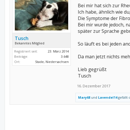
Bei mir hat sich zur Rh
Ich habe, ähnlich wie du
Die Symptome der Fibro
Bei mir wurde jedoch, n
später zur Sprache gebr
Tusch
So läuft es bei jeden an
Bekanntes Mitglied
Registriert seit:
23. März 2014
Da man jetzt nichts meh
Beiträge:
3.648
Ort:
Stade, Niedersachsen
Lieb gegrüßt
Tusch
16. Dezember 2017
Mary68
und
Lavendel14
gefällt 