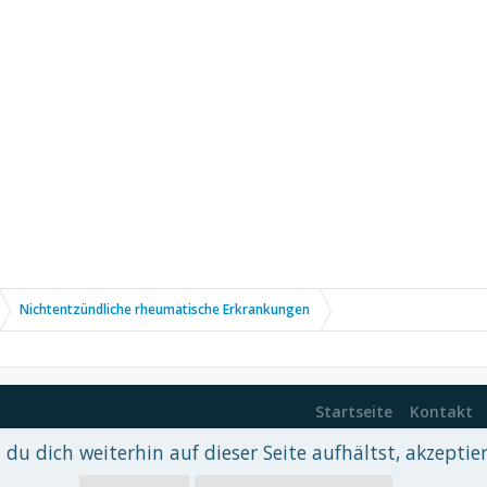
Nichtentzündliche rheumatische Erkrankungen
Startseite
Kontakt
du dich weiterhin auf dieser Seite aufhältst, akzeptie
 xenDach
©2010-2017