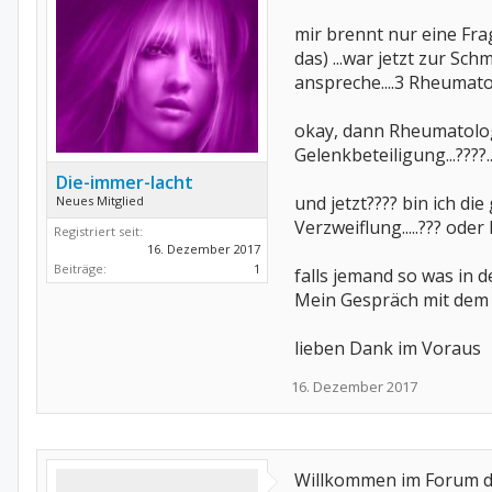
mir brennt nur eine Fra
das) ...war jetzt zur S
anspreche....3 Rheumato
okay, dann Rheumatologe
Gelenkbeteiligung...????
Die-immer-lacht
und jetzt???? bin ich d
Neues Mitglied
Verzweiflung.....??? ode
Registriert seit:
16. Dezember 2017
Beiträge:
1
falls jemand so was in 
Mein Gespräch mit dem R
lieben Dank im Voraus
16. Dezember 2017
Willkommen im Forum 