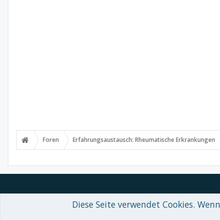
Foren
Erfahrungsaustausch: Rheumatische Erkrankungen
Diese Seite verwendet Cookies. Wenn 
Forum software by XenForo™
© 2010-2018 XenForo Ltd.
-
Deutsch von
Some XenForo functionality crafted by
Audentio Design
.