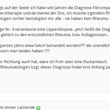
ge auf der Seele: ich habe seit Jahren die Diagnose Fibromya
chmerztherapie und da meinte der Doc, ich müsste irgendein 
logen vorher bestätigten mir alle - sie haben kein Rheuma -
 Nr. 4 veranlasste eine Lippenbiopsie....jetzt heißt die D
...gehört zu den entzündlichen Rheuma, bzw. Kollagenosen....
ie ganzen Jahre etwa falsch behandelt worden??? die unendli
r kann man beides haben ???
der Richtung auch hat, wäre ich froh über eine Rückantwort.
heumatologen bzgl. dieser Diagnose findet erst Anfang Jan
die immer Lachende