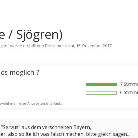
e / Sjögren)
ngen
" wurde erstellt von
Die-immer-lacht
,
16. Dezember 2017
.
des möglich ?
7 Stimme
n
0 Stimme
swahl mehrerer Antworten ist erlaubt.
s "Servus" aus dem verschneiten Bayern,
r, also sollte ich was falsch machen, bitte gleich sagen.....