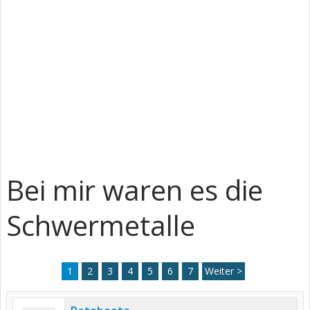
Bei mir waren es die
Schwermetalle
1
2
3
4
5
6
7
Weiter >