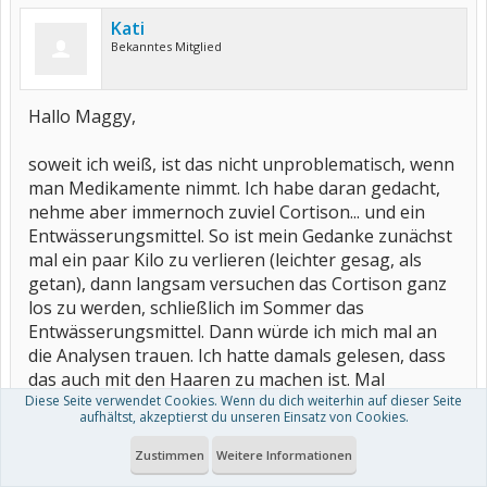
Kati
Bekanntes Mitglied
Hallo Maggy,
soweit ich weiß, ist das nicht unproblematisch, wenn
man Medikamente nimmt. Ich habe daran gedacht,
nehme aber immernoch zuviel Cortison... und ein
Entwässerungsmittel. So ist mein Gedanke zunächst
mal ein paar Kilo zu verlieren (leichter gesag, als
getan), dann langsam versuchen das Cortison ganz
los zu werden, schließlich im Sommer das
Entwässerungsmittel. Dann würde ich mich mal an
die Analysen trauen. Ich hatte damals gelesen, dass
das auch mit den Haaren zu machen ist. Mal
Diese Seite verwendet Cookies. Wenn du dich weiterhin auf dieser Seite
schauen...
aufhältst, akzeptierst du unseren Einsatz von Cookies.
Im übrigen scheint es einem während der Chelation
schlechter zu gehen, weil das "böse Zeugs" dann
Zustimmen
Weitere Informationen
eben wieder im Umlauf ist. Ob das stimmt, ist wieder