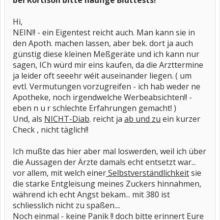
bei Kortison bitte häufige Bluttests!
Hi,
NEIN!! - ein Eigentest reicht auch. Man kann sie in
den Apoth. machen lassen, aber bek. dort ja auch
günstig diese kleinen Meßgeräte und ich kann nur
sagen, ICh würd mir eins kaufen, da die Arzttermine
ja leider oft seeehr wéit auseinander liegen. ( um
evtl. Vermutungen vorzugreifen - ich hab weder ne
Apotheke, noch irgendwelche Werbeabsichten!! -
eben n u r schlechte Erfahrungen gemacht! )
Und, als
NICHT-Diab
. reicht ja
ab und zu
ein kurzer
Check , nicht täglich!!
Ich mußte das hier aber mal loswerden, weil ich über
die Aussagen der Ärzte damals echt entsetzt war...
vor allem, mit welch einer
Selbstverständlichkeit
sie
die starke Entgleisung meines Zuckers hinnahmen,
während ich echt Angst bekam... mit 380 ist
schliesslich nicht zu spaßen....
Noch einmal - keine Panik !! doch bitte erinnert Eure