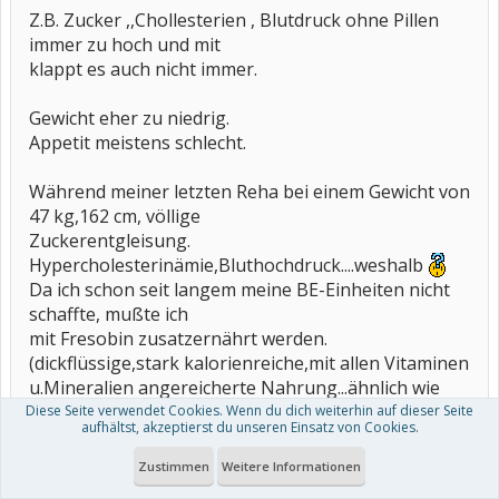
Z.B. Zucker ,,Chollesterien , Blutdruck ohne Pillen
immer zu hoch und mit
klappt es auch nicht immer.
Gewicht eher zu niedrig.
Appetit meistens schlecht.
Während meiner letzten Reha bei einem Gewicht von
47 kg,162 cm, völlige
Zuckerentgleisung.
Hypercholesterinämie,Bluthochdruck....weshalb
Da ich schon seit langem meine BE-Einheiten nicht
schaffte, mußte ich
mit Fresobin zusatzernährt werden.
(dickflüssige,stark kalorienreiche,mit allen Vitaminen
u.Mineralien angereicherte Nahrung...ähnlich wie
dicke Fruchtmilch,auch für Menschen,
Diese Seite verwendet Cookies. Wenn du dich weiterhin auf dieser Seite
aufhältst, akzeptierst du unseren Einsatz von Cookies.
welche keine feste Nahrung zu sich nehmen
können).
Zustimmen
Weitere Informationen