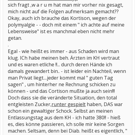
sich fragt ,w a r u m hat man mir vorher nix gesagt,
mich nicht auf die Folgen aufmerksam gemacht??
Okay, auch ich brauche das Kortison, wegen der
polymyalgie - - doch mit einem " ich achte auf meine
Lebensweise" ist es manchmal eben nicht mehr
getan.
.
Egal - wie heißt es immer - aus Schaden wird man
klug. ICh habe meinen beh. Ärzten im KH vertraut
und es waren etliche !!... durch deren Hände ich
damals gewandert bin.. - ist leider ein Nachteil, wenn
man Privat liegt....jeder kommt mal " guten Tag
sagen" , um hinterher ne Rechnung schicken zu
können - und das Cortison mußte ja auch sein!!!
Doch dass sie die veränderte Situation, den total
entgleisten Zucker,
runter gespielt
haben, DAS war
schon ein gewaltiger Schock. Selbst an meinen
Entlassungstag aus dem KH - ich hatte 380!! - hieß
es, dies könne passieren, ich solle mir keine Sorgen
machen. Seltsam, denn bei Diab. heißt es eigentlich, "