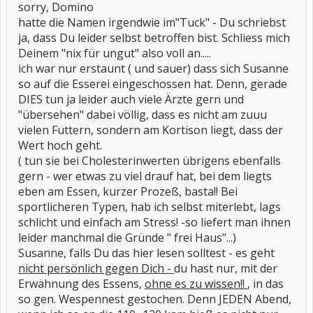
sorry, Domino
hatte die Namen irgendwie im"Tuck" - Du schriebst
ja, dass Du leider selbst betroffen bist. Schliess mich
Deinem "nix für ungut" also voll an.....
ich war nur erstaunt ( und sauer) dass sich Susanne
so auf die Esserei eingeschossen hat. Denn, gerade
DIES tun ja leider auch viele Ärzte gern und
"übersehen" dabei völlig, dass es nicht am zuuu
vielen Futtern, sondern am Kortison liegt, dass der
Wert hoch geht.
( tun sie bei Cholesterinwerten übrigens ebenfalls
gern - wer etwas zu viel drauf hat, bei dem liegts
eben am Essen, kurzer Prozeß, basta!! Bei
sportlicheren Typen, hab ich selbst miterlebt, lags
schlicht und einfach am Stress! -so liefert man ihnen
leider manchmal die Gründe " frei Haus"...)
Susanne, falls Du das hier lesen solltest - es geht
nicht persönlich gegen Dich -
du hast nur, mit der
Erwähnung des Essens,
ohne es zu wissen!!
, in das
so gen. Wespennest gestochen. Denn JEDEN Abend,