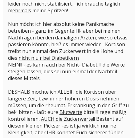
leider noch nicht stabilisiert.... ich brauche täglich
m
ehrmals
meine Spritzen!
Nun möcht ich hier absolut keine Panikmache
betreiben - ganz im Gegenteil !!- aber bei meinen
Nachfragen bei den damaligen Ärzten, wie so etwas
passieren könnte, hieß es immer wieder - Kortison
treibt nun einmal den Zuckerwert in die Höhe und
dies
nicht n u r bei Diabetikern
NEIN!! -
es kann auch bei
Nicht- Diabet
. !! die Werte
steigen lassen, dies sei nun einmal der Nachteil
dieses Mittels.
DESHALB möchte ich ALLE !! , die Kortison über
längere Zeit, bzw. in ner höheren Dosis nehmen
müssen, um die rheumat. Erkrankung in den Griff zu
bek. bitten - laßt eure
Blutwerte
bitte !!! regelmäßig
kontrollieren,
AUCH die Zuckerwerte
!! Besteht auf
diesem kleinen Pickser -es ist ja wirklich nur ne
Kleinigkeit, aber IHR könntet Euch sicherer fühlen.