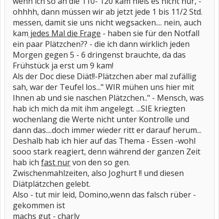
wenn ich so an die 110- 120 kam hieß es nicht nur, -
ohhhh, dann müssen wir ab jetzt jede 1 bis 11/2 Std.
messen, damit sie uns nicht wegsacken.... nein, auch
kam
jedes Mal die Frage
- haben sie für den Notfall
ein paar Plätzchen?? - die ich dann wirklich jeden
Morgen gegen 5 - 6 dringenst brauchte, da das
Frühstück ja erst um 9 kam!
Als der Doc diese Diät!!-Plätzchen aber mal zufällig
sah, war der Teufel los..." WIR mühen uns hier mit
Ihnen ab und sie naschen Plätzchen.." - Mensch, was
hab ich mich da mit ihm angelegt. ...SIE kriegten
wochenlang die Werte nicht unter Kontrolle und
dann das....doch immer wieder ritt er darauf herum...
Deshalb hab ich hier auf das Thema - Essen -wohl
sooo stark reagiert, denn während der ganzen Zeit
hab ich
fast nur
von den so gen.
Zwischenmahlzeiten, also Joghurt !! und diesen
Diätplätzchen gelebt.
Also - tut mir leid, Domino,wenn das falsch rüber -
gekommen ist
machs gut - charly