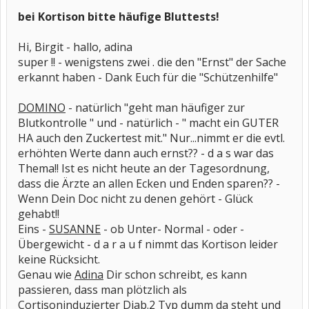
bei Kortison bitte häufige Bluttests!
Hi, Birgit - hallo, adina
super !! - wenigstens zwei . die den "Ernst" der Sache
erkannt haben - Dank Euch für die "Schützenhilfe"
DOMINO
- natürlich "geht man häufiger zur
Blutkontrolle " und - natürlich - " macht ein GUTER
HA auch den Zuckertest mit." Nur...nimmt er die evtl.
erhöhten Werte dann auch ernst?? - d a s war das
Thema!! Ist es nicht heute an der Tagesordnung,
dass die Ärzte an allen Ecken und Enden sparen?? -
Wenn Dein Doc nicht zu denen gehört - Glück
gehabt!!
Eins -
SUSANNE
- ob Unter- Normal - oder -
Übergewicht - d a r a u f nimmt das Kortison leider
keine Rücksicht.
Genau wie
Adina
Dir schon schreibt, es kann
passieren, dass man plötzlich als
Cortisoninduzierter Diab.2 Typ
dumm da steht und