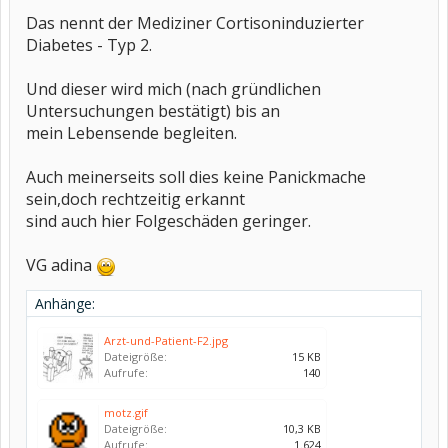
Das nennt der Mediziner Cortisoninduzierter
Diabetes - Typ 2.
Und dieser wird mich (nach gründlichen
Untersuchungen bestätigt) bis an
mein Lebensende begleiten.
Auch meinerseits soll dies keine Panickmache
sein,doch rechtzeitig erkannt
sind auch hier Folgeschäden geringer.
VG adina
Anhänge:
Arzt-und-Patient-F2.jpg
Dateigröße:
15 KB
Aufrufe:
140
motz.gif
Dateigröße:
10,3 KB
Aufrufe:
1.624