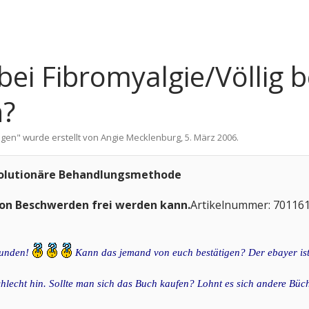
i Fibromyalgie/Völlig 
n?
ngen
" wurde erstellt von
Angie Mecklenburg
,
5. März 2006
.
evolutionäre Behandlungsmethode
von Beschwerden frei werden kann.
Artikelnummer: 70116
funden!
Kann das jemand von euch bestätigen? Der ebayer ist 
lecht hin. Sollte man sich das Buch kaufen? Lohnt es sich andere Büc