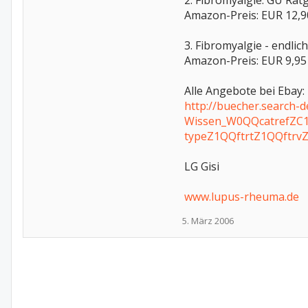
2. Fibromyalgie. GU Rat
Amazon-Preis: EUR 12,90
3. Fibromyalgie - endli
Amazon-Preis: EUR 9,95 
Alle Angebote bei Ebay:
http://buecher.search-
Wissen_W0QQcatrefZC
typeZ1QQftrtZ1QQftr
LG Gisi
www.lupus-rheuma.de
5. März 2006