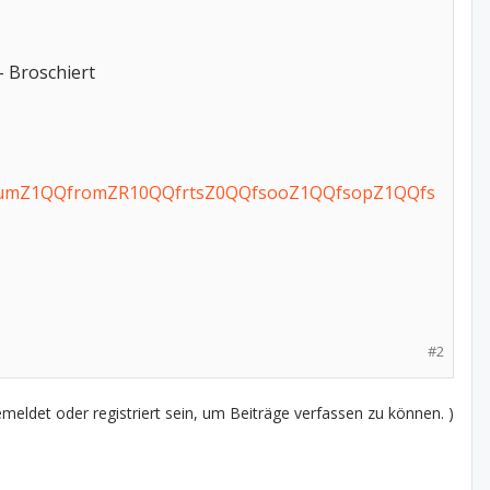
- Broschiert
numZ1QQfromZR10QQfrtsZ0QQfsooZ1QQfsopZ1QQfs
#2
eldet oder registriert sein, um Beiträge verfassen zu können. )