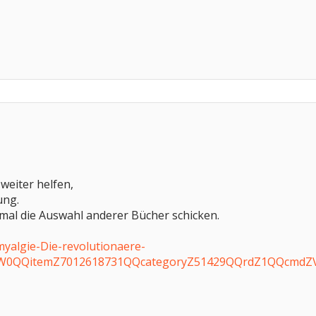
 weiter helfen,
ung.
r mal die Auswahl anderer Bücher schicken.
omyalgie-Die-revolutionaere-
W0QQitemZ7012618731QQcategoryZ51429QQrdZ1QQcmdZV