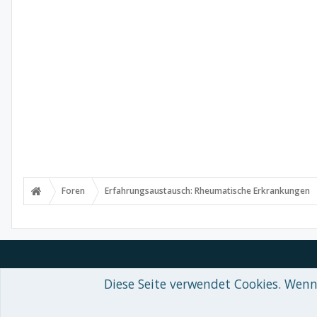
Foren
Erfahrungsaustausch: Rheumatische Erkrankungen
Diese Seite verwendet Cookies. Wenn 
Forum software by XenForo™
© 2010-2018 XenForo Ltd.
-
Deutsch von
Some XenForo functionality crafted by
Audentio Design
.
Theme designed by
ThemeHouse
.