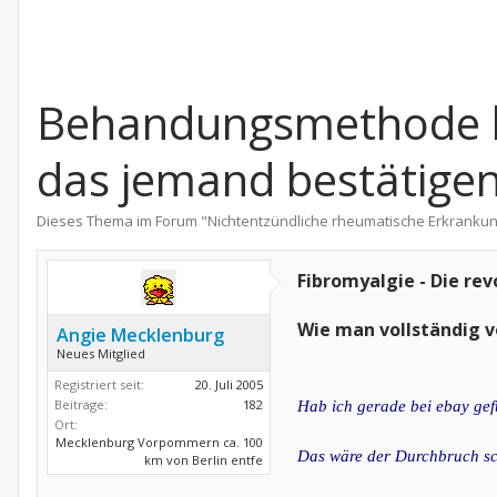
Behandungsmethode be
das jemand bestätige
Dieses Thema im Forum "
Nichtentzündliche rheumatische Erkranku
Fibromyalgie - Die r
Wie man vollständig 
Angie Mecklenburg
Neues Mitglied
Registriert seit:
20. Juli 2005
Beiträge:
182
Hab ich gerade bei ebay ge
Ort:
Mecklenburg Vorpommern ca. 100
Das wäre der Durchbruch sch
km von Berlin entfe