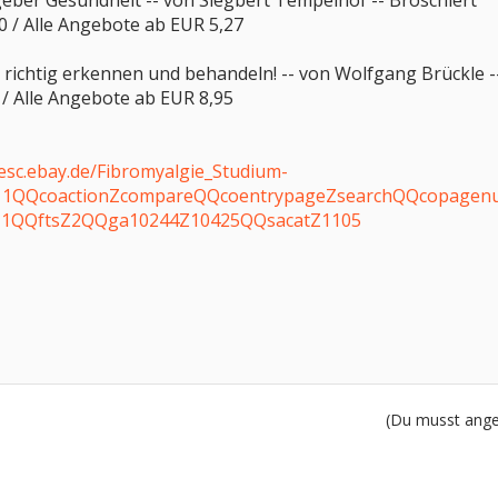
geber Gesundheit -- von Siegbert Tempelhof -- Broschiert
 / Alle Angebote ab EUR 5,27
ch richtig erkennen und behandeln! -- von Wolfgang Brückle -
/ Alle Angebote ab EUR 8,95
desc.ebay.de/Fibromyalgie_Studium-
11QQcoactionZcompareQQcoentrypageZsearchQQcopage
vZ1QQftsZ2QQga10244Z10425QQsacatZ1105
(Du musst angem