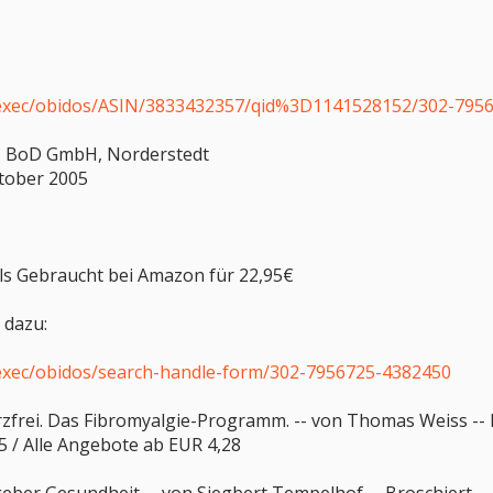
exec/obidos/ASIN/3833432357/qid%3D1141528152/302-795
n - BoD GmbH, Norderstedt
tober 2005
als Gebraucht bei Amazon für 22,95€
 dazu:
exec/obidos/search-handle-form/302-7956725-4382450
rzfrei. Das Fibromyalgie-Programm. -- von Thomas Weiss -- 
 / Alle Angebote ab EUR 4,28