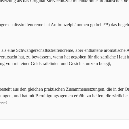
setzung als das Original StriVectin-SD mitein® ohne aromatische Öle
erschaftsstreifencreme hat Antirunzelphänomen gedreht™) das begehrte
als eine Schwangerschaftsstreifencreme, aber enthaltene aromatische 
erursacht hat, zu bewässern, wenn hat gegolten für die zärtliche Hau
g von mit einer Geldstrafelinien und Gesichtsrunzeln belegt,
steht aus den gleichen praktischen Zusammensetzungen, die in der Ori
gen, und hat mit Beruhigungsagenten erhöht zu helfen, die zärtliche H
ise!