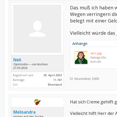
Das muß ich haben wi
Wegen verringern di
belegt mit einer Geld
Vielleicht würde das 
Anhänge:
stirn.jpg
Dateigröße:
Neli
Aufrufe:
Optimistin----verstorben
21.05.2026
Registriert seit:
30. April 2003
12. November 2005
Beiträge:
11.747
Ort:
Rheinland
Hat sich Creme gehilft 
Melisandra
Vielleicht hilft Herr d
immer auf der Suche...