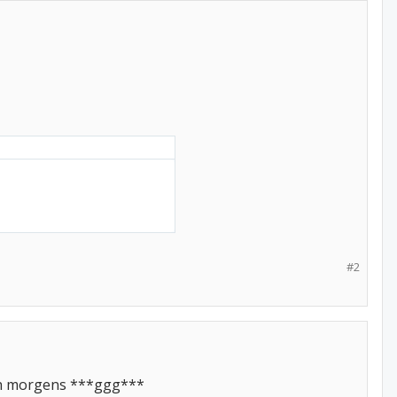
#2
00 h morgens ***ggg***