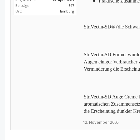
Praktische Zusammen
Beiträge:
547
Ort:
Hamburg
StriVectin-SD® (die Schwang
StriVectin-SD Formel wurde 
Augen einiger Verbraucher v
Verminderung die Erscheinun
StriVectin-SD Auge Creme be
aromatischen Zusammensetzun
die Erscheinung dunkler Kre
12. November 2005