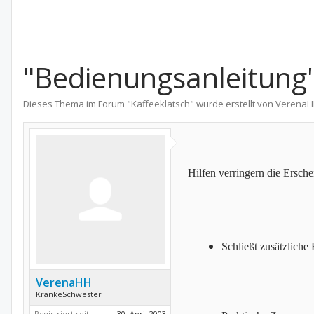
"Bedienungsanleitung"
Dieses Thema im Forum "
Kaffeeklatsch
" wurde erstellt von
Verena
Hilfen verringern die Ersche
Schließt zusätzliche
VerenaHH
KrankeSchwester
Registriert seit:
30. April 2003