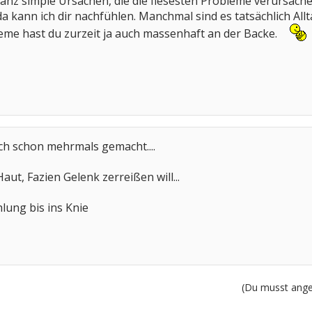
ganz simple Ursachen, die die fiesesten Probleme verursache
da kann ich dir nachfühlen. Manchmal sind es tatsächlich A
me hast du zurzeit ja auch massenhaft an der Backe.
uch schon mehrmals gemacht....
aut, Fazien Gelenk zerreißen will...
lung bis ins Knie
(Du musst angem