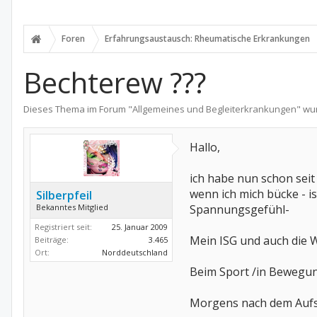
Foren
Erfahrungsaustausch: Rheumatische Erkrankungen
Bechterew ???
Dieses Thema im Forum "
Allgemeines und Begleiterkrankungen
" wu
Hallo,
ich habe nun schon seit
wenn ich mich bücke - i
Silberpfeil
Bekanntes Mitglied
Spannungsgefühl-
Registriert seit:
25. Januar 2009
Mein ISG und auch die Wi
Beiträge:
3.465
Ort:
Norddeutschland
Beim Sport /in Bewegu
Morgens nach dem Aufste