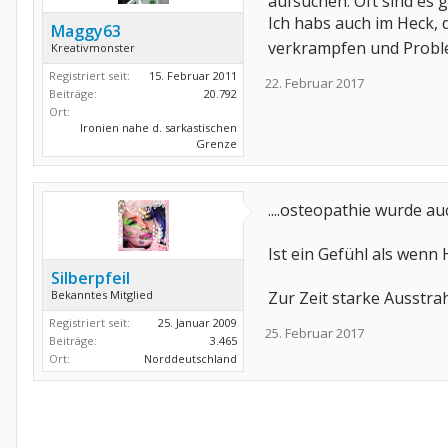
aufsuchen. Oft sind es 
Ich habs auch im Heck, 
Maggy63
verkrampfen und Proble
Kreativmonster
Registriert seit:
15. Februar 2011
22. Februar 2017
Beiträge:
20.792
Ort:
Ironien nahe d. sarkastischen
Grenze
....osteopathie wurde a
Ist ein Gefühl als wenn H
Silberpfeil
Bekanntes Mitglied
Zur Zeit starke Ausstrah
Registriert seit:
25. Januar 2009
25. Februar 2017
Beiträge:
3.465
Ort:
Norddeutschland