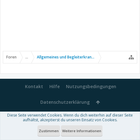
Foren
...
Allgemeines und Begleiterkrankungen
Kontakt
Hilfe
Nutzungsbedingungen
Datenschutzerklärung
Diese Seite verwendet Cookies. Wenn du dich weiterhin auf dieser Seite
Forum software by XenForo™
aufhältst, akzeptierst du unseren Einsatz von Cookies.
-
Deutsch von xenDach
Some XenForo functionality crafted by
Audentio Design
.
Theme designed by
ThemeHouse
.
Zustimmen
Weitere Informationen