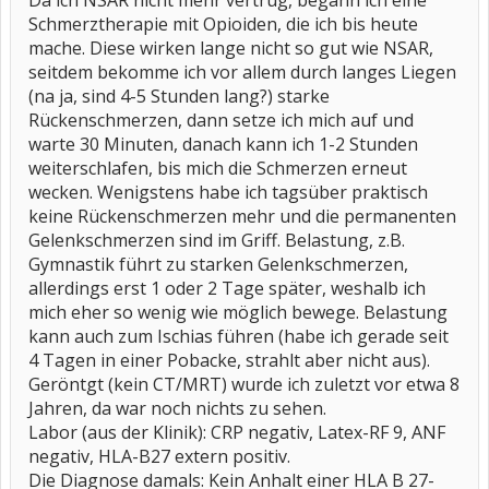
Da ich NSAR nicht mehr vertrug, begann ich eine
Schmerztherapie mit Opioiden, die ich bis heute
mache. Diese wirken lange nicht so gut wie NSAR,
seitdem bekomme ich vor allem durch langes Liegen
(na ja, sind 4-5 Stunden lang?) starke
Rückenschmerzen, dann setze ich mich auf und
warte 30 Minuten, danach kann ich 1-2 Stunden
weiterschlafen, bis mich die Schmerzen erneut
wecken. Wenigstens habe ich tagsüber praktisch
keine Rückenschmerzen mehr und die permanenten
Gelenkschmerzen sind im Griff. Belastung, z.B.
Gymnastik führt zu starken Gelenkschmerzen,
allerdings erst 1 oder 2 Tage später, weshalb ich
mich eher so wenig wie möglich bewege. Belastung
kann auch zum Ischias führen (habe ich gerade seit
4 Tagen in einer Pobacke, strahlt aber nicht aus).
Geröntgt (kein CT/MRT) wurde ich zuletzt vor etwa 8
Jahren, da war noch nichts zu sehen.
Labor (aus der Klinik): CRP negativ, Latex-RF 9, ANF
negativ, HLA-B27 extern positiv.
Die Diagnose damals: Kein Anhalt einer HLA B 27-