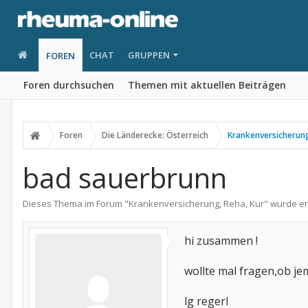
CHAT
GRUPPEN
FOREN
Foren durchsuchen
Themen mit aktuellen Beiträgen
Foren
Die Länderecke: Österreich
Krankenversicherung
bad sauerbrunn
Dieses Thema im Forum "
Krankenversicherung, Reha, Kur
" wurde er
hi zusammen !
wollte mal fragen,ob je
lg regerl