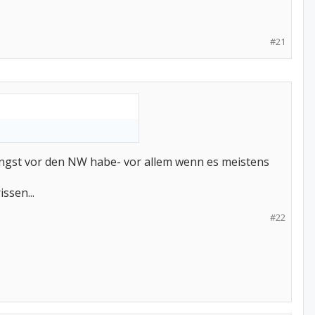
#21
e Angst vor den NW habe- vor allem wenn es meistens
ssen...
#22