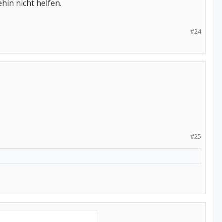
in nicht helfen.
#24
#25