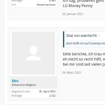
Ich sag, probieren geht
Beiträge:
4.383
Ort:
Niedersachsen
LG Money Penny
26. Januar 2021
Zitat von watcher55:
↑
Jetzt hoffe ich auf Cosentyx (I
bitte berichte, ich tra
eh micht so recht hilft, w
bei mir sind seit viele
26. März 2021
Mni
Bekanntes Mitglied
Registriert seit:
30. April 2003
Beiträge:
2.522