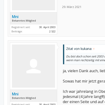
29. März 2021
Mni
Bekanntes Mitglied
Registriert seit:
30. April 2003
Beiträge:
2.522
Zitat von kukana:
↑
Du bist doch schon seit 2003 
wenn man rechtzeitig mit ein
ja, vielen Dank auch, l
Sowas hat mir jetzt ger
Ich war jahrelang in O
Mni
jedesmal (4 Jahre lang!
Bekanntes Mitglied
der einen Seite und auf
Registriert seit:
30. April 2003