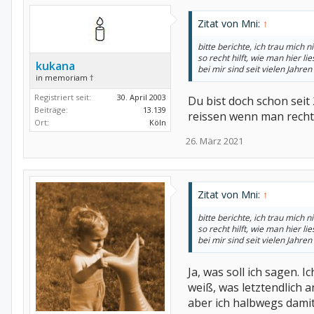
Zitat von Mni:
↑
bitte berichte, ich trau mich
so recht hilft, wie man hier liest
kukana
bei mir sind seit vielen Jahr
in memoriam †
Registriert seit:
30. April 2003
Du bist doch schon seit
Beiträge:
13.139
reissen wenn man recht
Ort:
Köln
26. März 2021
Zitat von Mni:
↑
bitte berichte, ich trau mich
so recht hilft, wie man hier liest
bei mir sind seit vielen Jahr
Ja, was soll ich sagen. 
weiß, was letztendlich a
aber ich halbwegs dami