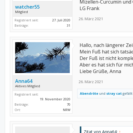
Mizellen-Curcumin und 
watcher55
LG Frank
Mitglied
26. März 2021
Registriert seit:
27. Juli 2020
Beiträge:
31
Hallo, nach längerer Ze
Mein Fuß hat sich tatsä
Der Fuß ist nicht kompl
Aber es hat sich für mic
Liebe Grüße, Anna
Anna64
26. März 2021
Aktives Mitglied
Abendröte
und
stray cat
gefällt
Registriert seit:
19. November 2020
Beiträge:
70
Ort:
NRW
Zitat von Anna64:
↑