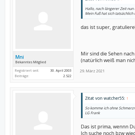
Hallo, nach längerer Zeit nun
Mein Fuß hat sich tatsächlich
das ist super, gratuliere
Mir sind die Sehen nach
Mni
(natürlich weiß man nic
Bekanntes Mitglied
Registriert seit:
30. April 2003
29. März 2021
Beiträge:
2.522
Zitat von watcher55:
↑
So komme ich ohne Schmerzmit
LG Frank
Das ist prima, wennn D
Ich suche noch bzw wiede