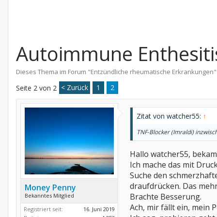
Autoimmune Enthesiti
Dieses Thema im Forum "
Entzündliche rheumatische Erkrankungen
"
< Zurück
1
2
Seite 2 von 2
Zitat von watcher55:
↑
TNF-Blocker (Imraldi) inzwisc
Hallo watcher55, bekam i
Ich mache das mit Druc
Suche den schmerzhafte
draufdrücken. Das meh
Money Penny
Brachte Besserung.
Bekanntes Mitglied
Ach, mir fällt ein, mein
Registriert seit:
16. Juni 2019