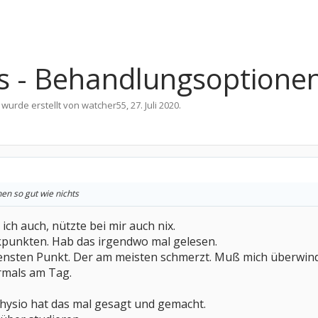
s - Behandlungsoptione
 wurde erstellt von
watcher55
,
27. Juli 2020
.
hen so gut wie nichts
ch auch, nützte bei mir auch nix.
kpunkten. Hab das irgendwo mal gelesen.
nsten Punkt. Der am meisten schmerzt. Muß mich überwinden
rmals am Tag.
 Physio hat das mal gesagt und gemacht.