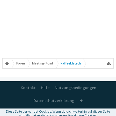
Foren
Meeting-Point
Kaffeeklatsch
Kontakt
Hilfe
Nutzungsbedingungen
Datenschutzerklärung
Diese Seite verwendet Cookies. Wenn du dich weiterhin auf dieser Seite
Forum software by XenForo™
aufhältst, akzeptierst du unseren Einsatz von Cookies.
-
Deutsch von xenDach