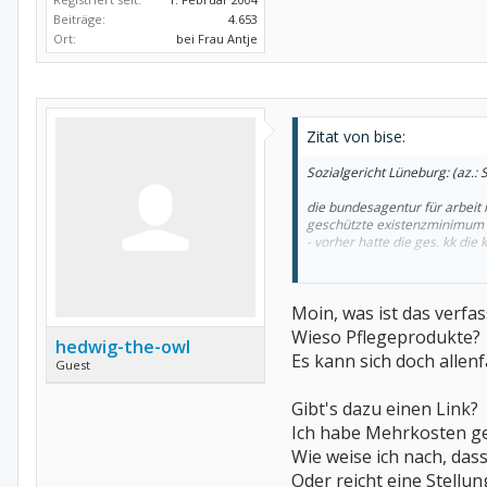
Beiträge:
4.653
Ort:
bei Frau Antje
Zitat von bise:
Sozialgericht Lüneburg: (az.: 
die bundesagentur für arbeit
geschützte existenzminimum de
- vorher hatte die ges. kk di
gruss
bise
Moin, was ist das verf
Wieso Pflegeprodukte?
hedwig-the-owl
Es kann sich doch alle
Guest
Gibt's dazu einen Link?
Ich habe Mehrkosten gel
Wie weise ich nach, das
Oder reicht eine Stell