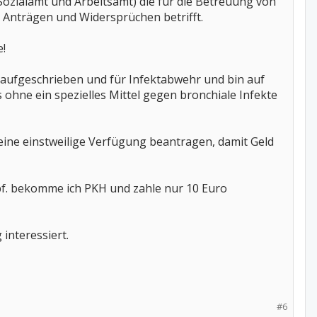
ozialamt und Arbeitsamt) die für die Betreuung von
n Anträgen und Widersprüchen betrifft.
e!
 aufgeschrieben und für Infektabwehr und bin auf
 ohne ein spezielles Mittel gegen bronchiale Infekte
 eine einstweilige Verfügung beantragen, damit Geld
mpf. bekomme ich PKH und zahle nur 10 Euro
 interessiert.
#6