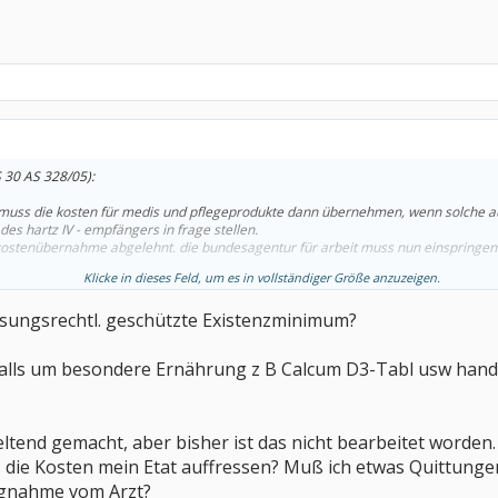
S 30 AS 328/05):
 muss die kosten für medis und pflegeprodukte dann übernehmen, wenn solche a
s hartz IV - empfängers in frage stellen.
e kostenübernahme abgelehnt. die bundesagentur für arbeit muss nun einspringen!!
Klicke in dieses Feld, um es in vollständiger Größe anzuzeigen.
assungsrechtl. geschützte Existenzminimum?
nfalls um besondere Ernährung z B Calcum D3-Tabl usw hand
tend gemacht, aber bisher ist das nicht bearbeitet worden.
s die Kosten mein Etat auffressen? Muß ich etwas Quittunge
ungnahme vom Arzt?