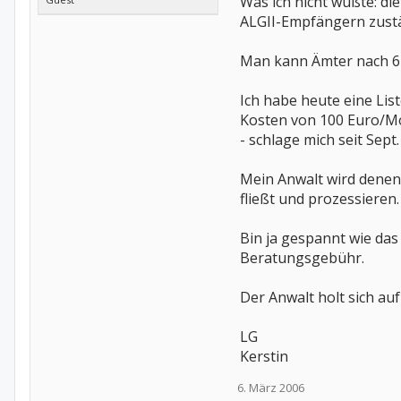
Was ich nicht wußte: d
ALGII-Empfängern zustän
Man kann Ämter nach 6 
Ich habe heute eine Li
Kosten von 100 Euro/Mon
- schlage mich seit Sep
Mein Anwalt wird denen 
fließt und prozessieren.
Bin ja gespannt wie das
Beratungsgebühr.
Der Anwalt holt sich auf
LG
Kerstin
6. März 2006