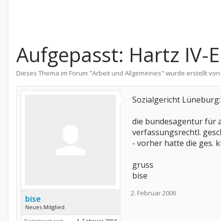
Aufgepasst: Hartz IV
Dieses Thema im Forum "
Arbeit und Allgemeines
" wurde erstellt vo
Sozialgericht Lüneburg: 
die bundesagentur für 
verfassungsrechtl. gesc
- vorher hatte die ges.
gruss
bise
2. Februar 2006
bise
Neues Mitglied
Registriert seit:
1. Februar 2004