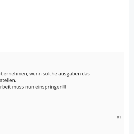
n übernehmen, wenn solche ausgaben das
tellen.
beit muss nun einspringen!!!!
#1