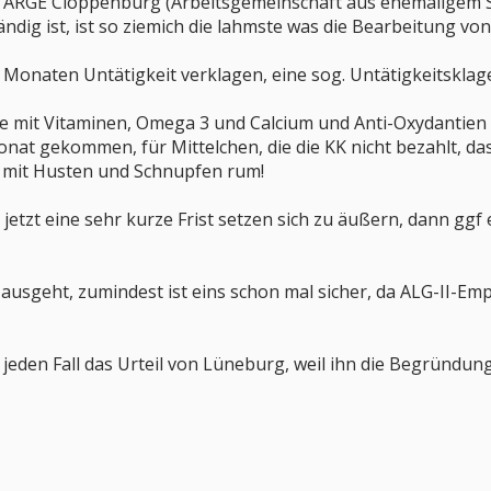
ie ARGE Cloppenburg (Arbeitsgemeinschaft aus ehemaligem S
dig ist, ist so ziemich die lahmste was die Bearbeitung vo
Monaten Untätigkeit verklagen, eine sog. Untätigkeitsklag
ste mit Vitaminen, Omega 3 und Calcium und Anti-Oxydantien
at gekommen, für Mittelchen, die die KK nicht bezahlt, das
t. mit Husten und Schnupfen rum!
jetzt eine sehr kurze Frist setzen sich zu äußern, dann ggf
 ausgeht, zumindest ist eins schon mal sicher, da ALG-II-E
 jeden Fall das Urteil von Lüneburg, weil ihn die Begründung