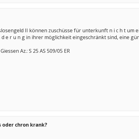
losengeld II können zuschüsse für unterkunft n i c h t um
n d e r u n g in ihrer möglichkeit eingeschränkt sind, eine g
s Giessen Az.: S 25 AS 509/05 ER
 oder chron krank?