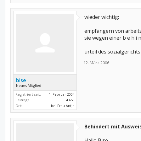
wieder wichtig:
empfängern von arbeits
sie wegen einer b e h i 
urteil des sozialgericht
12. März 2006
bise
Neues Mitglied
Registriert seit:
1. Februar 2004
Beiträge:
4.653
Ort:
bei Frau Antje
Behindert mit Ausweis
Hallo Bise,