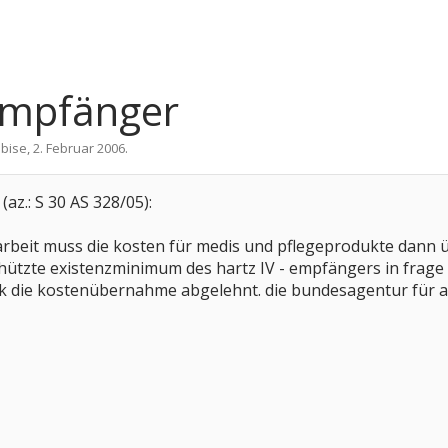
-Empfänger
n
bise
,
2. Februar 2006
.
(az.: S 30 AS 328/05):
arbeit muss die kosten für medis und pflegeprodukte dan
hützte existenzminimum des hartz IV - empfängers in frage s
 kk die kostenübernahme abgelehnt. die bundesagentur für ar