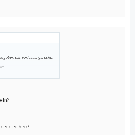
usgaben das verfassungsrechtl.
!!
eln?
n einreichen?