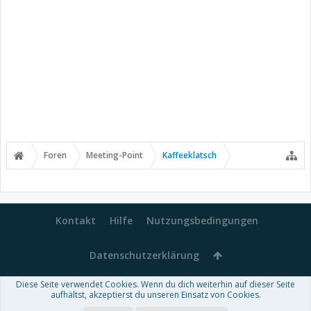
Foren
Meeting-Point
Kaffeeklatsch
Kontakt
Hilfe
Nutzungsbedingungen
Datenschutzerklärung
Diese Seite verwendet Cookies. Wenn du dich weiterhin auf dieser Seite
Forum software by XenForo™
aufhältst, akzeptierst du unseren Einsatz von Cookies.
-
Deutsch von xenDach
Some XenForo functionality crafted by
Audentio Design
.