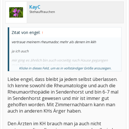
KayC
Stehauffrauchen
Zitat von engel:
↑
vertraue meinem rheumadoc mehr als denen im kkh
ja ich auch
mir ging es ähnlich bin auch vorzeitig nach Hause gegangen
man hört kaum noch was gutes von Sendenhorst
Klicke in dieses Feld, um es in vollständiger Größe anzuzeigen.
ich persönlich werde da nicht mehr hingehen
Liebe engel, dass bleibt ja jedem selbst überlassen.
Ich kenne sowohl die Rheumatologie und auch die
Rheumaorthopädie in Sendenhorst und bin 6-7 mal
in Sendenhorst gewesen und mir ist immer gut
geholfen worden. Mit Zimmernachbarn kann man
auch in anderen KHs Ärger haben.
Den Ärzten im KH brauch man ja auch nicht