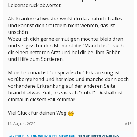
Leidensdruck abwertet.
Als Krankenschwester weißt du das natürlich alles
und kannst dich trotzdem nicht wehren, das ist
unschön.
Wozu ich dich gerne ermutigen möchte: bleib dran
und vergiss für den Moment die "Mandalas" - such
dir einen netteren Arzt und hol dir bei ihm Gehör
und Hilfe zum Sortieren.
Manche zunächst "unspezifische" Erkrankung ist
vorübergehend und harmlos und manche dann doch
vorhandene Erkrankung auf der anderen Seite
braucht etwas Zeit, bis sie sich "outet". Deshalb ist
einmal in diesem Fall keinmal!
Viel Glück für deinen Weg
14. August 2020
#16
Lavendel14
,
Thursday Next
,
stray cat
und
4 anderen
gefällt das.