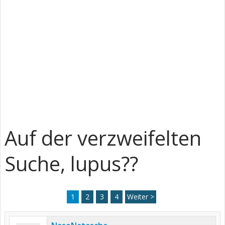
Auf der verzweifelten
Suche, lupus??
1
2
3
4
Weiter >