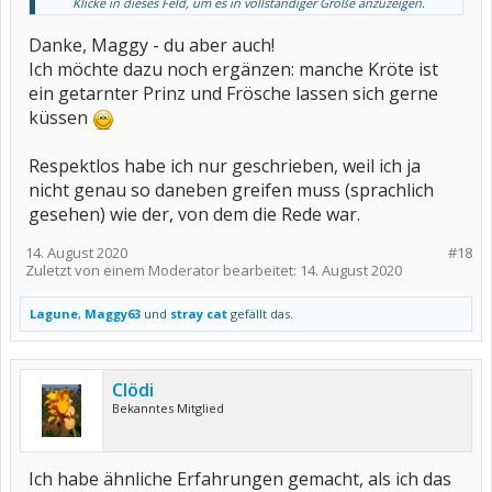
Klicke in dieses Feld, um es in vollständiger Größe anzuzeigen.
Man muss oft viele Kröten küssen, bis man den richtigen Frosch
gefunden hat...
Danke, Maggy - du aber auch!
Ich möchte dazu noch ergänzen: manche Kröte ist
ein getarnter Prinz und Frösche lassen sich gerne
küssen
Respektlos habe ich nur geschrieben, weil ich ja
nicht genau so daneben greifen muss (sprachlich
gesehen) wie der, von dem die Rede war.
14. August 2020
#18
Zuletzt von einem Moderator bearbeitet:
14. August 2020
Lagune
,
Maggy63
und
stray cat
gefällt das.
Clödi
Bekanntes Mitglied
Ich habe ähnliche Erfahrungen gemacht, als ich das