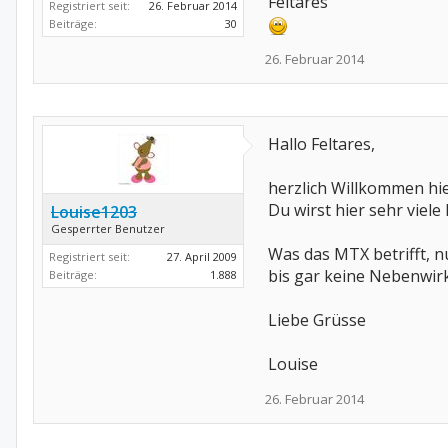
Feltares
Registriert seit:
26. Februar 2014
Beiträge:
30
26. Februar 2014
Hallo Feltares,
herzlich Willkommen hie
Du wirst hier sehr vie
Louise1203
Gesperrter Benutzer
Was das MTX betrifft, n
Registriert seit:
27. April 2009
bis gar keine Nebenwir
Beiträge:
1.888
Liebe Grüsse
Louise
26. Februar 2014