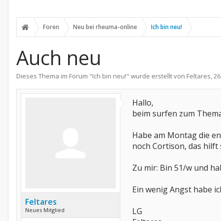
Foren
Neu bei rheuma-online
Ich bin neu!
Auch neu
Dieses Thema im Forum "
Ich bin neu!
" wurde erstellt von
Feltares
,
26
Hallo,
beim surfen zum Thema r
Habe am Montag die end
noch Cortison, das hilf
Zu mir: Bin 51/w und ha
Ein wenig Angst habe i
Feltares
LG
Neues Mitglied