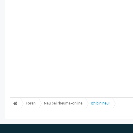
Foren
Neu bei rheuma-online
Ich bin neu!