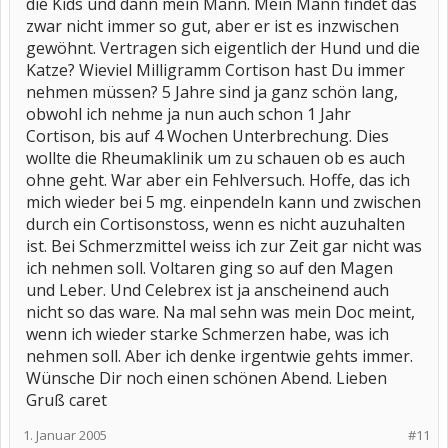
die Kids und dann mein Mann. Mein Mann findet das
zwar nicht immer so gut, aber er ist es inzwischen
gewöhnt. Vertragen sich eigentlich der Hund und die
Katze? Wieviel Milligramm Cortison hast Du immer
nehmen müssen? 5 Jahre sind ja ganz schön lang,
obwohl ich nehme ja nun auch schon 1 Jahr
Cortison, bis auf 4 Wochen Unterbrechung. Dies
wollte die Rheumaklinik um zu schauen ob es auch
ohne geht. War aber ein Fehlversuch. Hoffe, das ich
mich wieder bei 5 mg. einpendeln kann und zwischen
durch ein Cortisonstoss, wenn es nicht auzuhalten
ist. Bei Schmerzmittel weiss ich zur Zeit gar nicht was
ich nehmen soll. Voltaren ging so auf den Magen
und Leber. Und Celebrex ist ja anscheinend auch
nicht so das ware. Na mal sehn was mein Doc meint,
wenn ich wieder starke Schmerzen habe, was ich
nehmen soll. Aber ich denke irgentwie gehts immer.
Wünsche Dir noch einen schönen Abend. Lieben
Gruß caret
1. Januar 2005
#11