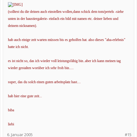
(solltest du die deinen auch einstellen wollen,dann schick dem tom/pertels -siehe
unten in der haustiergalerie- einfach ein bild mit namen etc. deiner lieben und
deinem nicknamen).
hab auch einige zeit warten müssen bis es geholfen hat. also dieses "aha-erlebnis"
hatte ich nicht.
es ist nicht so, das ich wieder voll leistungsfähig bin..aber ich kann meinen tag
wieder gestalten worüber ich sehr froh bin.....
super, das du solch einen guten arbeitsplatz hast....
hab hier eine gute zeit...
biba
liebi
6. Januar 2005
#15