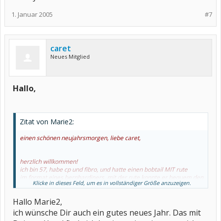
1. Januar 2005
#7
caret
Neues Mitglied
Hallo,
Zitat von Marie2:
einen schönen neujahrsmorgen, liebe caret,
herzlich willkommen!
ich bin 57, habe cp und fibro, und hatte einen bobtail MIT rute
im format eines bernhardiners, mit der rute konnte er bequem den
Klicke in dieses Feld, um es in vollständiger Größe anzuzeigen.
esstisch abdecken, der schlingel!
Hallo Marie2,
ich glaube auch, dass du dir und dem enbrel einfach mehr zeit
geben musst,
ich wünsche Dir auch ein gutes neues Jahr. Das mit
auch wenn jeder unterschiedlich reagiert!