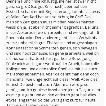
Deinem Hund finde ich lustig, meiner ist zwar nicht
ganz so groß (ca. gut Knie hoch) aber auf den
ich wünsche dir ein gutes neues jahr!
marie
Esstisch schaut er mit Begeisterung, könnte ja etwas
abfallen. Der Kerl hat uns so richtig im Griff. Das
man sich Zeit geben muss mit den Medikamenten
weiss ich ja, ist aber nicht immer begreifbar. Bei uns
in der Arztpraxis (wo ich arbeite) sind wir ungefähr 8
Rheumakranke. Den anderen geht es im Verhältnis
zu mir unheimlich gut. Therapie sind angeschlagen.
Können fast ohne Schmerzen gehen, sich bewegen
und sind noch zuhause. Ich gehe ja arbeiten, weil ich
meine, sonst hätte ich fast gar keine Bewegung.
Fühle mich auch ganz wohl auf der Arbeit, habe tolle
Kolleginnen und einen tollen Chef, die mir alle auch
mal etwas abnehmen. Aber da denkt man dann doch
manchmal, wie ungerecht auf dieser Welt. Aber dies
kennst Du bestimmt auch. Aber man wird ja so
genügsam. Ich geniese inzwischen jeden Tag an dem
es mir gut geht und an den anderen geht halt alles
etwas langsamer. So das wars ganz kurz für heute.
Tschüs und lieben Gruß caret