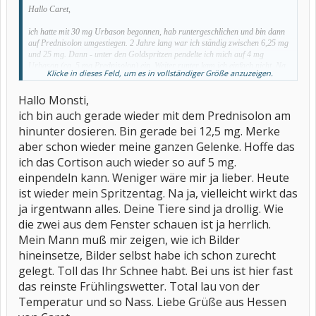
Hallo Caret,
ich hatte mit 30 mg Urbason begonnen, hab runtergeschlichen und bin dann
auf Prednisolon umgestiegen. 2 Jahre lang war ich ständig zwischen 6,25 mg
und 25 mg. Dann - unter den Goldspritzen pendelte ich mich auf 4 mg
Urbason (ca. 5 mg Prednisolon) ein. Weiter runter kam ich einfach nicht. Na,
Klicke in dieses Feld, um es in vollständiger Größe anzuzeigen.
und den Rest der Geschichte kennst Du ja.
Hallo Monsti,
Ja, die Viecherl werden zuerst genannt, Göga lacht darüber nur
. Ich
ich bin auch gerade wieder mit dem Prednisolon am
liebe sie natürlich alle drei heiß und innig.
hinunter dosieren. Bin gerade bei 12,5 mg. Merke
Anbei ein Bildchen von einem Teil der Sippe, u.a. Maxl mit mir in unserer
aber schon wieder meine ganzen Gelenke. Hoffe das
Küche.
ich das Cortison auch wieder so auf 5 mg.
Verschneite Grüße aus Tirol von
einpendeln kann. Weniger wäre mir ja lieber. Heute
Monsti
ist wieder mein Spritzentag. Na ja, vielleicht wirkt das
ja irgentwann alles. Deine Tiere sind ja drollig. Wie
die zwei aus dem Fenster schauen ist ja herrlich.
Mein Mann muß mir zeigen, wie ich Bilder
hineinsetze, Bilder selbst habe ich schon zurecht
gelegt. Toll das Ihr Schnee habt. Bei uns ist hier fast
das reinste Frühlingswetter. Total lau von der
Temperatur und so Nass. Liebe Grüße aus Hessen