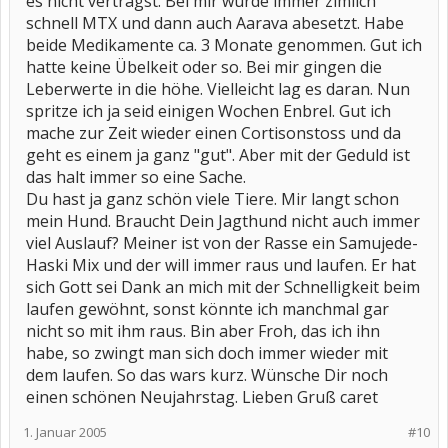
es nicht verträgst. Bei mir wurde immer zimlich
schnell MTX und dann auch Aarava abesetzt. Habe
beide Medikamente ca. 3 Monate genommen. Gut ich
hatte keine Übelkeit oder so. Bei mir gingen die
Leberwerte in die höhe. Vielleicht lag es daran. Nun
spritze ich ja seid einigen Wochen Enbrel. Gut ich
mache zur Zeit wieder einen Cortisonstoss und da
geht es einem ja ganz "gut". Aber mit der Geduld ist
das halt immer so eine Sache.
Du hast ja ganz schön viele Tiere. Mir langt schon
mein Hund. Braucht Dein Jagthund nicht auch immer
viel Auslauf? Meiner ist von der Rasse ein Samujede-
Haski Mix und der will immer raus und laufen. Er hat
sich Gott sei Dank an mich mit der Schnelligkeit beim
laufen gewöhnt, sonst könnte ich manchmal gar
nicht so mit ihm raus. Bin aber Froh, das ich ihn
habe, so zwingt man sich doch immer wieder mit
dem laufen. So das wars kurz. Wünsche Dir noch
einen schönen Neujahrstag. Lieben Gruß caret
1. Januar 2005
#10