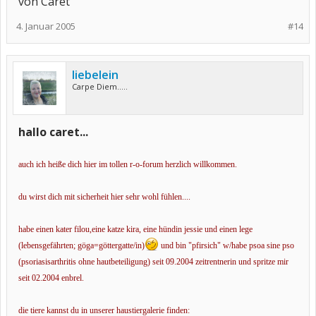
von Caret
4. Januar 2005
#14
liebelein
Carpe Diem.....
hallo caret...
auch ich heiße dich hier im tollen r-o-forum herzlich willkommen.
du wirst dich mit sicherheit hier sehr wohl fühlen....
habe einen kater filou,eine katze kira, eine hündin jessie und einen lege
(lebensgefährten; göga=göttergatte/in)
und bin "pfirsich" w/habe psoa sine pso
(psoriasisarthritis ohne hautbeteiligung) seit 09.2004 zeitrentnerin und spritze mir
seit 02.2004 enbrel.
die tiere kannst du in unserer haustiergalerie finden: