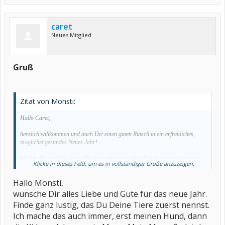
caret
Neues Mitglied
Gruß
Zitat von Monsti:
Hallo Caret,
herzlich willkommen und auch Dir einen guten Rutsch in ein erfreuliches,
möglichst gesundes Neues Jahr!
Ich bin 49, weiblich, habe cP, einen schwarzweißen Hund, eine rot getigerte
Klicke in dieses Feld, um es in vollständiger Größe anzuzeigen.
Katze und nicht zuletzt auch noch einen Mann
.
Hallo Monsti,
Behandelt werde ich seit knapp einem Jahr mit 30 mg Arava (nach
wünsche Dir alles Liebe und Gute für das neue Jahr.
Fehlversuchen mit Quensyl, Mtx und Goldspritzen); im Sommer konnte ich
das Cortison nach 5 Jahren Dauereinnahme endlich ausschleichen.
Finde ganz lustig, das Du Deine Tiere zuerst nennst.
Ich mache das auch immer, erst meinen Hund, dann
Liebe Grüße von
Monsti