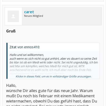
caret
Neues Mitglied
Gruß
Zitat von ennos410:
Hallo und sei willkommen,
auch wenn es sich nicht so gut anhört, aber es dauert so seine Zeit
bis klar ist ob ein Medi wirkt oder nicht. Sei nicht ungeduldig, ich bin
seit Mai am kämpfen, welches Medi für mich gut ist, MTX
anscheinend ist es wohl nicht. Ich muß aber noch bis Ende Feb.
damit weitermachen....mir dabei übel sei...
Klicke in dieses Feld, um es in vollständiger Größe anzuzeigen.
Aber laß Dich nicht von meinem letzten Satz beeindrucken, war eh
nur mal so. Jeder reagiert ja auch anders.
Hallo,
Zu meiner Person: 49, weiblich, CP, Mann, Braunes
Jagdhundi,Vögel(auch den individuellen,..Lach..)Fische.
wünsche Dir alles gute für das neue Jahr. Warum
Dir und Allen die dieses heute noch lesen einen Guten Rutsch und
mußt Du noch bis Februar mit einem Medikament
für das Neue Jahr viel, viel Gesundheit
Gruß ennos410
wietermachen, obwohl Du das gefühl hast, dass Du