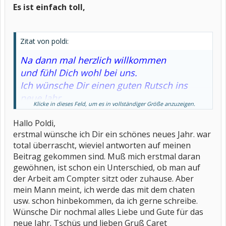
Es ist einfach toll,
Zitat von poldi:
Na dann mal herzlich willkommen
und fühl Dich wohl bei uns.
Ich wünsche Dir einen guten Rutsch ins
neue Jahr
Klicke in dieses Feld, um es in vollständiger Größe anzuzeigen.
Nach den Feiertagen wird etwas mehr
geschrieben.
Hallo Poldi,
erstmal wünsche ich Dir ein schönes neues Jahr. war
Alles liebe Poldi
total überrascht, wieviel antworten auf meinen
Beitrag gekommen sind. Muß mich erstmal daran
gewöhnen, ist schon ein Unterschied, ob man auf
der Arbeit am Compter sitzt oder zuhause. Aber
mein Mann meint, ich werde das mit dem chaten
usw. schon hinbekommen, da ich gerne schreibe.
Wünsche Dir nochmal alles Liebe und Gute für das
neue Jahr. Tschüs und lieben Gruß Caret