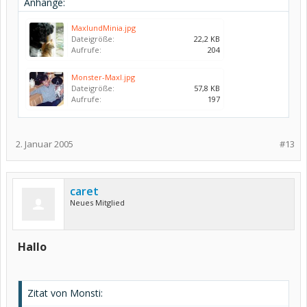
Anhänge:
MaxlundMinia.jpg
Dateigröße:
22,2 KB
Aufrufe:
204
Monster-Maxl.jpg
Dateigröße:
57,8 KB
Aufrufe:
197
2. Januar 2005
#13
caret
Neues Mitglied
Hallo
Zitat von Monsti: