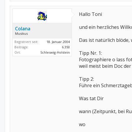
Hallo Toni
und ein herzliches Willk
Colana
Musikus
Das ist natürlich blöde,
Registriert seit:
18. Januar 2004
Beiträge:
6.350
Tipp Nr. 1:
Ort:
Schleswig-Holstein
Fotographiere o lass f
weil meist beim Doc der 
Tipp 2:
Führe ein Schmerztagebu
Was tat Dir
wann (Zeitpunkt, bei R
wo