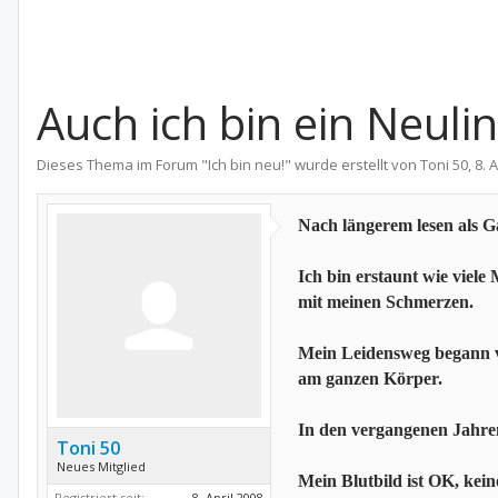
Auch ich bin ein Neuli
Dieses Thema im Forum "
Ich bin neu!
" wurde erstellt von
Toni 50
,
8. 
Nach längerem lesen als G
Ich bin erstaunt wie viel
mit meinen Schmerzen.
Mein Leidensweg begann vo
am ganzen Körper.
In den vergangenen Jahren
Toni 50
Neues Mitglied
Mein Blutbild ist OK, ke
Registriert seit:
8. April 2008