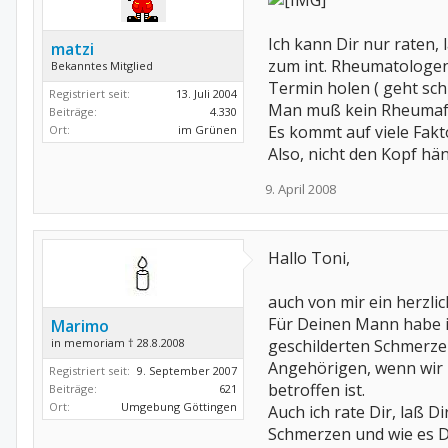
Ich kann Dir nur raten
matzi
zum int. Rheumatologen
Bekanntes Mitglied
Termin holen ( geht sch
Registriert seit:
13. Juli 2004
Man muß kein Rheumafa
Beiträge:
4.330
Es kommt auf viele Fakt
Ort:
im Grünen
Also, nicht den Kopf hä
9. April 2008
Hallo Toni,
auch von mir ein herzli
Für Deinen Mann habe ic
Marimo
in memoriam † 28.8.2008
geschilderten Schmerzen
Angehörigen, wenn wir 
Registriert seit:
9. September 2007
betroffen ist.
Beiträge:
621
Ort:
Umgebung Göttingen
Auch ich rate Dir, laß
Schmerzen und wie es D