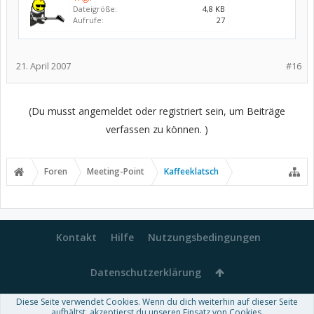
Dateigröße:
4,8 KB
Aufrufe:
27
21. April 2007
#16
(Du musst angemeldet oder registriert sein, um Beiträge
verfassen zu können. )
Foren
Meeting-Point
Kaffeeklatsch
Kontakt
Hilfe
Nutzungsbedingungen
Datenschutzerklärung
Diese Seite verwendet Cookies. Wenn du dich weiterhin auf dieser Seite
Forum software by XenForo™
aufhältst, akzeptierst du unseren Einsatz von Cookies.
-
Deutsch von xenDach