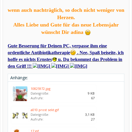
wenn auch nachträglich, so doch nicht weniger von
Herzen.
Alles Liebe und Gute für das neue Lebensjahr
wünscht Dir
adina
Gute Besserung für Deinen PC, verpasse ihm eine
ordentliche Antibiotikatherapie
. Nee, Spaß beiseite, ich
hoffe es nichts Ernstes
u. Du bekommst das Problem in
den Griff !!!
Anhänge:
10825972.jpg
Dateigröße:
9 KB
Aufrufe:
67
a010 prost sekt.gif
Dateigröße:
3,1 KB
Aufrufe:
27
17.gif