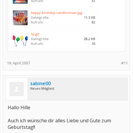
Aufrufe:
61
happy-birthday-candlesmain.jpg
Dateigröße:
11,5 KB
Aufrufe:
82
52.gif
Dateigröße:
28,2 KB
Aufrufe:
55
19. April 2007
#11
sabine00
Neues Mitglied
Hallo Hille
Auch ich wünsche dir alles Liebe und Gute zum
Geburtstag!!