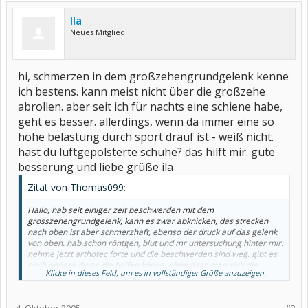
Ila
Neues Mitglied
hi, schmerzen in dem großzehengrundgelenk kenne
ich bestens. kann meist nicht über die großzehe
abrollen. aber seit ich für nachts eine schiene habe,
geht es besser. allerdings, wenn da immer eine so
hohe belastung durch sport drauf ist - weiß nicht.
hast du luftgepolsterte schuhe? das hilft mir. gute
besserung und liebe grüße ila
Zitat von Thomas099:
Hallo, hab seit einiger zeit beschwerden mit dem
grosszehengrundgelenk, kann es zwar abknicken, das strecken
nach oben ist aber schmerzhaft, ebenso der druck auf das gelenk
von oben. hab schon röntgen, blut und mr untersuchung hinter mir.
nehme jetzt arthotec forte und die beschwerden sind weg. gibt es
noch andere dinge die helfen könne, ohne dass man sich die
Klicke in dieses Feld, um es in vollständiger Größe anzuzeigen.
chemische keule täglich reinwirft. bekomme ziemliche blähungen
von diesem präparat und meine haut reagiert auch.