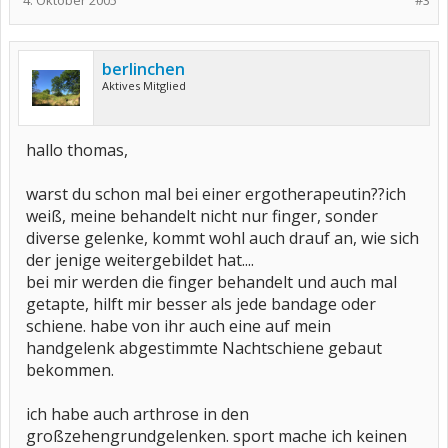
4. Oktober 2005
#3
spiel zusätzlich noch volleyball (nicht wirklich gut aber eine saison
muss das noch gehen).
kann ich die zehe speziell für den sport tapen und wenn ja wie,
kenn nur den dachziegelverband, der ist aber nicht wirklich
berlinchen
hilfreich. wer kann mir weiterhelfen
Aktives Mitglied
lg
thomas
hallo thomas,
warst du schon mal bei einer ergotherapeutin??ich
weiß, meine behandelt nicht nur finger, sonder
diverse gelenke, kommt wohl auch drauf an, wie sich
der jenige weitergebildet hat....
bei mir werden die finger behandelt und auch mal
getapte, hilft mir besser als jede bandage oder
schiene. habe von ihr auch eine auf mein
handgelenk abgestimmte Nachtschiene gebaut
bekommen.
ich habe auch arthrose in den
großzehengrundgelenken. sport mache ich keinen