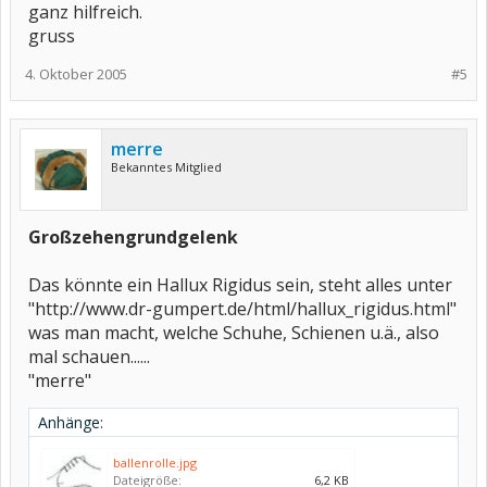
ganz hilfreich.
gruss
4. Oktober 2005
#5
merre
Bekanntes Mitglied
Großzehengrundgelenk
Das könnte ein Hallux Rigidus sein, steht alles unter
"http://www.dr-gumpert.de/html/hallux_rigidus.html"
was man macht, welche Schuhe, Schienen u.ä., also
mal schauen......
"merre"
Anhänge:
ballenrolle.jpg
Dateigröße:
6,2 KB