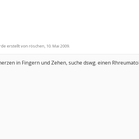
rde erstellt von
röschen
,
10. Mai 2009
.
merzen in Fingern und Zehen, suche dswg. einen Rhreumatol