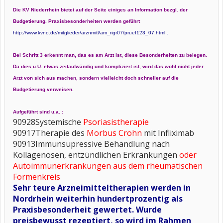
Die KV Niederrhein bietet auf der Seite einiges an Information bezgl. der
Budgetierung. Praxisbesonderheiten werden geführt
http://www.kvno.de/mitglieder/arznmitl/am_rigr07/pruef123_07.html
.
Bei Schritt 3 erkennt man, das es am Arzt ist, diese Besonderheiten zu belegen.
Da dies u.U. etwas zeitaufwändig und kompliziert ist, wird das wohl nicht jeder
Arzt von sich aus machen, sondern vielleicht doch schneller auf die
Budgetierung verweisen.
Aufgeführt sind u.a. :
90928Systemische
Psoriasistherapie
90917Therapie des
Morbus Crohn
mit Infliximab
90913Immunsupressive Behandlung nach
Kollagenosen, entzündlichen Erkrankungen
oder
Autoimmunerkrankungen aus dem rheumatischen
Formenkreis
Sehr teure Arzneimitteltherapien werden in
Nordrhein weiterhin hundertprozentig als
Praxisbesonderheit gewertet. Wurde
preisbewusst rezeptiert, so wird im Rahmen