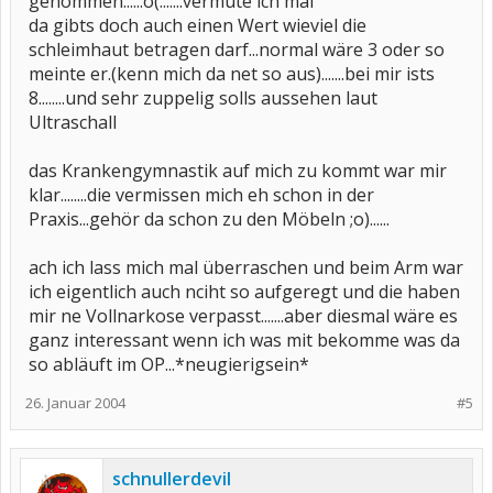
genommen.....:o(.......vermute ich mal
da gibts doch auch einen Wert wieviel die
schleimhaut betragen darf...normal wäre 3 oder so
meinte er.(kenn mich da net so aus).......bei mir ists
8........und sehr zuppelig solls aussehen laut
Ultraschall
das Krankengymnastik auf mich zu kommt war mir
klar........die vermissen mich eh schon in der
Praxis...gehör da schon zu den Möbeln ;o)......
ach ich lass mich mal überraschen und beim Arm war
ich eigentlich auch nciht so aufgeregt und die haben
mir ne Vollnarkose verpasst.......aber diesmal wäre es
ganz interessant wenn ich was mit bekomme was da
so abläuft im OP...*neugierigsein*
26. Januar 2004
#5
schnullerdevil