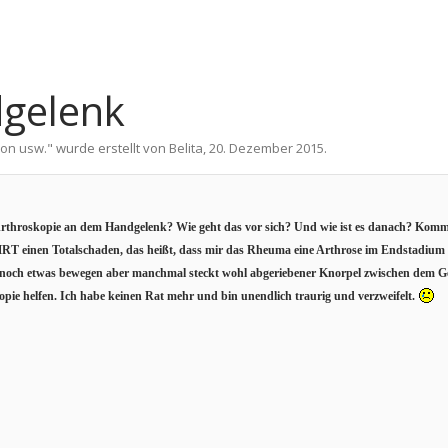
dgelenk
ion usw.
" wurde erstellt von
Belita
,
20. Dezember 2015
.
Arthroskopie an dem Handgelenk? Wie geht das vor sich? Und wie ist es danach? Kom
MRT einen Totalschaden, das heißt, dass mir das Rheuma eine Arthrose im Endstadium 
 noch etwas bewegen aber manchmal steckt wohl abgeriebener Knorpel zwischen dem Gel
kopie helfen. Ich habe keinen Rat mehr und bin unendlich traurig und verzweifelt.