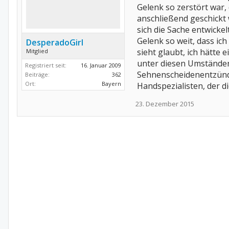
Gelenk so zerstört war,
anschließend geschickt 
sich die Sache entwicke
Gelenk so weit, dass ich
DesperadoGirl
sieht glaubt, ich hätte 
Mitglied
unter diesen Umständen 
Registriert seit:
16. Januar 2009
Sehnenscheidenentzündun
Beiträge:
362
Ort:
Bayern
Handspezialisten, der d
23. Dezember 2015