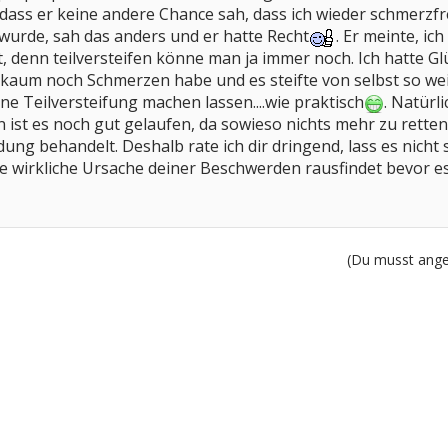
 dass er keine andere Chance sah, dass ich wieder schmerzf
wurde, sah das anders und er hatte Recht
. Er meinte, i
lt, denn teilversteifen könne man ja immer noch. Ich hatte 
 kaum noch Schmerzen habe und es steifte von selbst so weit
eine Teilversteifung machen lassen....wie praktisch
. Natürl
ist es noch gut gelaufen, da sowieso nichts mehr zu retten w
g behandelt. Deshalb rate ich dir dringend, lass es nicht
ie wirkliche Ursache deiner Beschwerden rausfindet bevor es 
(Du musst angem