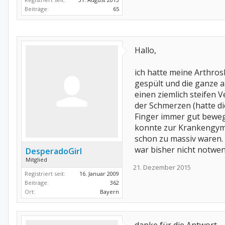
Beiträge:
65
Hallo,
ich hatte meine Arthro
gespült und die ganze a
einen ziemlich steifen 
der Schmerzen (hatte di
Finger immer gut bewege
konnte zur Krankengymna
schon zu massiv waren.
war bisher nicht notwen
DesperadoGirl
Mitglied
21. Dezember 2015
Registriert seit:
16. Januar 2009
Beiträge:
362
Ort:
Bayern