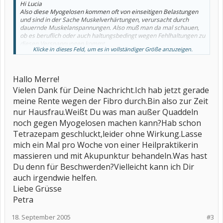
Hi Lucia
Also diese Myogelosen kommen oft von einseitigen Belastungen
und sind in der Sache Muskelverhärtungen, verursacht durch
dauernde Muskelanspannungen. Also muß man da mal schauen,
ob es beruflich oder auch haltungsbedingt wegen Fehlhaltungen zu
diesen Verspannungen kommt.
Klicke in dieses Feld, um es in vollständiger Größe anzuzeigen.
Ich würde auch denken, daß man betreffs der Arthrose, was ja
Abnutzungserscheinugen sind mal wegen Entzündungen oder
auch wegen mehr arthristischen Problemen schaut.
Denn diese Arthrose in den LWS, Knien und Hüfte zeigen auf
Hallo Merre!
mehrere arthrostische Krankheitsbilder, auch weil sie sich auf den
Vielen Dank für Deine Nachricht.Ich hab jetzt gerade
unteren Bereich konzentrieren. es müßte dann auch eine
Belastung dieser art dahinterstehen. Also viel gehen, Stehen oder
meine Rente wegen der Fibro durch.Bin also zur Zeit
Sitzen. Zwangshaltungen die Knie und Hüfte belasten, wobei ich
nur Hausfrau.Weißt Du was man außer Quaddeln
meine es ist eher unwahrscheinliche, daß dann nicht auch andere
noch gegen Myogelosen machen kann?Hab schon
Gelenke Probleme bereiten. Auf jeden Fall würde ich bei Hüfte und
Knie doch auch mal betreffs der Abnutzungen biöldtechnisch
Tetrazepam geschluckt,leider ohne Wirkung.Lasse
untersuchen.
mich ein Mal pro Woche von einer Heilpraktikerin
Ja also gute Besserung und wenn Fragen sind...."merre"
massieren und mit Akupunktur behandeln.Was hast
Du denn für Beschwerden?Vielleicht kann ich Dir
auch irgendwie helfen.
Liebe Grüsse
Petra
18. September 2005
#3