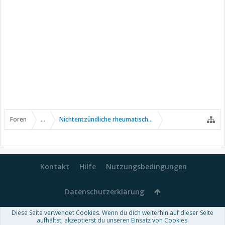
Foren
...
Nichtentzündliche rheumatische Erkrankungen
Kontakt
Hilfe
Nutzungsbedingungen
Datenschutzerklärung
Diese Seite verwendet Cookies. Wenn du dich weiterhin auf dieser Seite
Forum software by XenForo™
aufhältst, akzeptierst du unseren Einsatz von Cookies.
-
Deutsch von xenDach