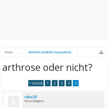
Foren
...
Nichtentzündliche rheumatische Erkrankungen
arthrose oder nicht?
< Zurück
1
2
3
4
5
niko39
Neues Mitglied