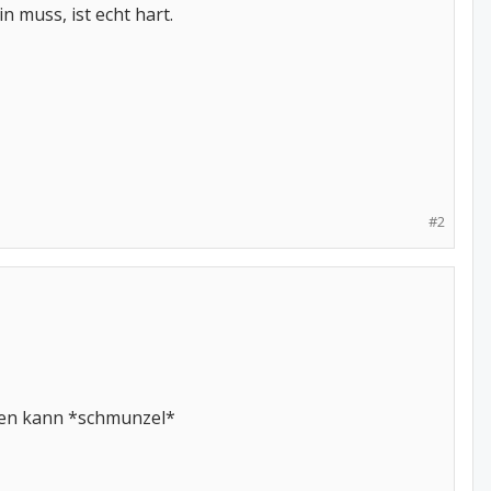
 muss, ist echt hart.
#2
hen kann *schmunzel*