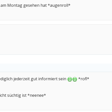
" am Montag gesehen hat *augenroll*
ediglich jederzeit gut informiert sein
*rofl*
icht süchtig ist *neenee*