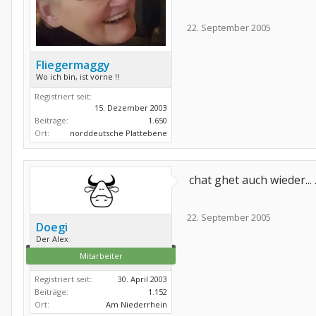
22. September 2005
Fliegermaggy
Wo ich bin, ist vorne !!
Registriert seit:
15. Dezember 2003
Beiträge:
1.650
Ort:
norddeutsche Plattebene
chat ghet auch wieder... .
22. September 2005
Doegi
Der Alex
Mitarbeiter
Registriert seit:
30. April 2003
Beiträge:
1.152
Ort:
Am Niederrhein