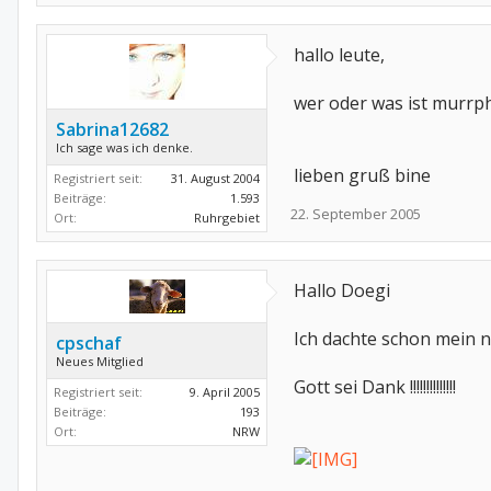
hallo leute,
wer oder was ist murrp
Sabrina12682
Ich sage was ich denke.
lieben gruß bine
Registriert seit:
31. August 2004
Beiträge:
1.593
22. September 2005
Ort:
Ruhrgebiet
Hallo Doegi
Ich dachte schon mein ne
cpschaf
Neues Mitglied
Gott sei Dank !!!!!!!!!!!!!!
Registriert seit:
9. April 2005
Beiträge:
193
Ort:
NRW