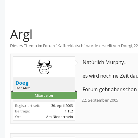
Argl
Dieses Thema im Forum "
Kaffeeklatsch
" wurde erstellt von
Doegi
,
22
Natürlich Murphy...
es wird noch ne Zeit dau
Doegi
Der Alex
Forum geht aber schon 
Mitarbeiter
22. September 2005
Registriert seit:
30. April 2003
Beiträge:
1.152
Ort:
Am Niederrhein