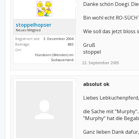
Danke schön Doegi. Dies
Bin wohl echt RO-SÜCHT
stoppelhopser
Neues Mitglied
Wie soll das jetzt bloss
Registriert seit:
3. Dezember 2004
Gruß
Beiträge:
883
Ort:
stoppel
Hünsborn (Wenden) im
Südsauerland
22. September 2005
absolut ok
Liebes Lebkuchenpferd
die Sache mit "Murphy"..
"Murphy" hat die Bega
Ganz lieben Dank dafür,