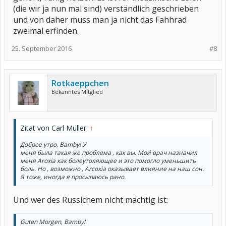
(die wir ja nun mal sind) verständlich geschrieben
und von daher muss man ja nicht das Fahhrad
zweimal erfinden.
25. September 2016
#8
Rotkaeppchen
Bekanntes Mitglied
Zitat von Carl Müller:
↑
Доброе утро, Bamby! У
меня была такая же проблема , как вы. Мой врач назначил
меня Aroxia как болеутоляющее и это помогло уменьшить
боль. Но , возможно , Arcoxia оказывает влияние на наш сон.
Я тоже, иногда я просыпаюсь рано.
Und wer des Russichem nicht mächtig ist:
Guten Morgen, Bamby!