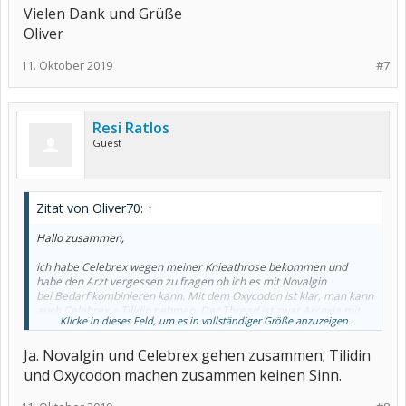
Vielen Dank und Grüße
Oliver
11. Oktober 2019
#7
Resi Ratlos
Guest
Zitat von Oliver70:
↑
Hallo zusammen,
ich habe Celebrex wegen meiner Knieathrose bekommen und
habe den Arzt vergessen zu fragen ob ich es mit Novalgin
bei Bedarf kombinieren kann. Mit dem Oxycodon ist klar, man kann
auch Celebrex + Tilidin nehmen. Der Thread ist zwar Arcoxia mit
Klicke in dieses Feld, um es in vollständiger Größe anzuzeigen.
Novalgin. aber
da Celebrex auch ein Cox2 hemmer ist gelten doch die gleichen
Ja. Novalgin und Celebrex gehen zusammen; Tilidin
Regeln, dann könnte ich es nehmen?
und Oxycodon machen zusammen keinen Sinn.
Vielen Dank und Grüße
Oliver