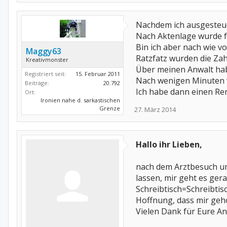
Nachdem ich ausgesteue
Nach Aktenlage wurde fe
Bin ich aber nach wie vo
Maggy63
Ratzfatz wurden die Zah
Kreativmonster
Über meinen Anwalt hab
Registriert seit:
15. Februar 2011
Nach wenigen Minuten w
Beiträge:
20.792
Ich habe dann einen Ren
Ort:
Ironien nahe d. sarkastischen
Grenze
27. März 2014
Hallo ihr Lieben,
nach dem Arztbesuch un
lassen, mir geht es ge
Schreibtisch=Schreibtis
Hoffnung, dass mir geho
Vielen Dank für Eure A