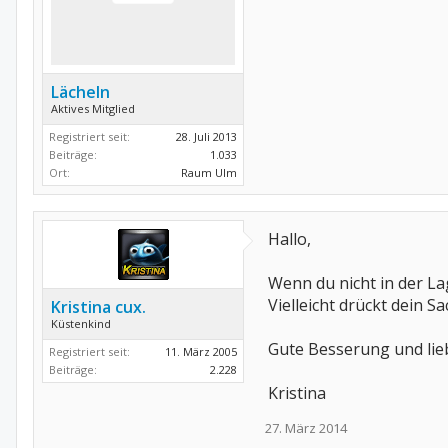
Lächeln
Aktives Mitglied
Registriert seit:
28. Juli 2013
Beiträge:
1.033
Ort:
Raum Ulm
Hallo,
Wenn du nicht in der La
Vielleicht drückt dein S
Kristina cux.
Küstenkind
Gute Besserung und li
Registriert seit:
11. März 2005
Beiträge:
2.228
Kristina
27. März 2014