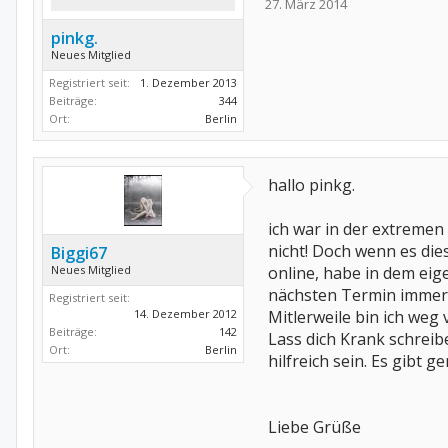
27. März 2014
pinkg.
Neues Mitglied
Registriert seit:
1. Dezember 2013
Beiträge:
344
Ort:
Berlin
hallo pinkg.
ich war in der extremen
nicht! Doch wenn es di
Biggi67
Neues Mitglied
online, habe in dem eig
nächsten Termin immer 
Registriert seit:
14. Dezember 2012
Mitlerweile bin ich weg
Beiträge:
142
Lass dich Krank schreib
Ort:
Berlin
hilfreich sein. Es gibt 
Liebe Grüße