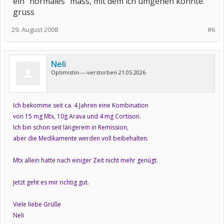
ein "normales" mass, mit dem ich umgehen konnte.
gruss
29. August 2008
#6
Neli
Optimistin----verstorben 21.05.2026
Ich bekomme seit ca. 4 Jahren eine Kombination
von 15 mg Mtx, 10g Arava und 4 mg Cortison.
Ich bin schon seit längerem in Remission,
aber die Medikamente werden voll beibehalten.
Mtx allein hatte nach einiger Zeit nicht mehr genügt.
Jetzt geht es mir richtig gut.
Viele liebe Grüße
Neli