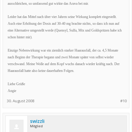
ausschleichen, so umfassend gut wirkte das Arava bei mir.
Leider hat das Mittel nach über vier Jahren seine Wirkung komplett eingestellt.
Auch eine Erhöhung der Dosis auf 30-40 mg brachte nichts, so dass ich nun auf
eine Alternative umgestellt werde (Quensyl, Sulfa, Mtx und Goldspritzen habe ich
schon hinter mir).
Einzige Nebenwirkung war ein ziemlich starker Haarausfall, der ca. 4,5 Monate
nach Beginn der Therapie begann und zwei Monate später von selbst wieder
verschwand. Meine Wolle auf dem Kopf wuchs danach wieder kräftig nach. Der
Haarausfall hatte also keine dauerhaften Folgen.
Liebe Grüße
Angie
30. August 2008
#10
swizzli
Mitglied