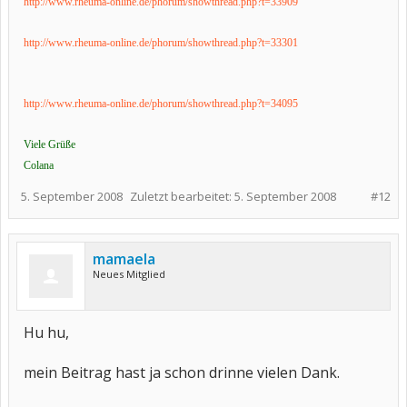
http://www.rheuma-online.de/phorum/showthread.php?t=33909
http://www.rheuma-online.de/phorum/showthread.php?t=33301
http://www.rheuma-online.de/phorum/showthread.php?t=34095
Viele Grüße
Colana
5. September 2008
Zuletzt bearbeitet:
5. September 2008
#12
mamaela
Neues Mitglied
Hu hu,
mein Beitrag hast ja schon drinne vielen Dank.