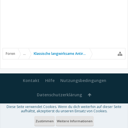
Foren
...
Klassische langwirksame Antirheumatika
Kontakt
Hilfe
Nutzungsbedingungen
Datenschutzerklärung
Diese Seite verwendet Cookies. Wenn du dich weiterhin auf dieser Seite
Forum software by XenForo™
aufhältst, akzeptierst du unseren Einsatz von Cookies.
-
Deutsch von xenDach
Some XenForo functionality crafted by
Audentio Design
.
Theme designed by
ThemeHouse
.
Zustimmen
Weitere Informationen