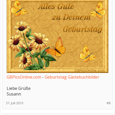
GBPicsOnline.com
-
Geburtstag Gästebuchbilder
Liebe Grüße
Susann
31. Juli 2013
#8