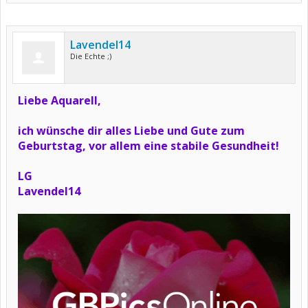
Lavendel14
Die Echte ;)
Liebe Aquarell,
ich wünsche dir alles Liebe und Gute zum
Geburtstag, vor allem eine stabile Gesundheit!
LG
Lavendel14