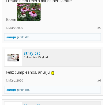
Freude beim Feiern mit deiner Familie.
B.one
4. März 2020
#5
anurju
gefällt das.
stray cat
Bekanntes Mitglied
Feliz cumpleaños, anurju
4. März 2020
#6
anurju
gefällt das.