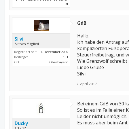
ist
GdB
Hallo,
Silvi
ich habe den Antrag auf
Aktives Mitglied
komplizierten Fußoperat
Registriert seit:
1. Dezember 2010
Steuerfreibetrag, und w
Beiträge:
191
Wie Grenzwolf schreibt -
Ort:
Oberbayern
Liebe Grüße
Silvi
7. April 2017
Bei einem GdB von 30 ka
So ist es im Falle einer
Leider nicht unmöglich.
Es muss aber beim Amt 
Ducky
† 3.2.22