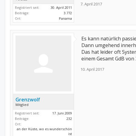
7. April 2017
Registriert seit:
30. April 2011
Beiträge:
3.772
Ort:
Panama
Es kann natürlich passie
Dann umgehend innerha
Das hat leider oft Syste
einem Gesamt GdB von 30
10. April 2017
Grenzwolf
Mitglied
Registriert seit:
17. Juni 2009
Beiträge:
232
Ort:
an der Küste, wo es wunderschön
ist