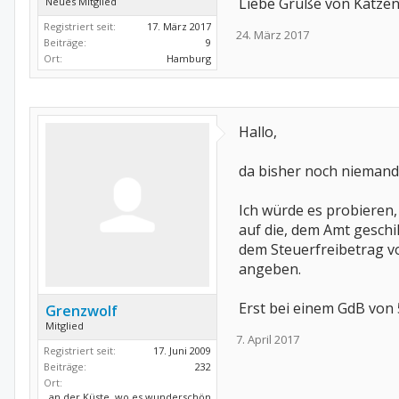
Liebe Grüße von Katzen
Neues Mitglied
Registriert seit:
17. März 2017
24. März 2017
Beiträge:
9
Ort:
Hamburg
Hallo,
da bisher noch niemand 
Ich würde es probieren,
auf die, dem Amt geschi
dem Steuerfreibetrag vo
angeben.
Erst bei einem GdB von 
Grenzwolf
Mitglied
7. April 2017
Registriert seit:
17. Juni 2009
Beiträge:
232
Ort:
an der Küste, wo es wunderschön