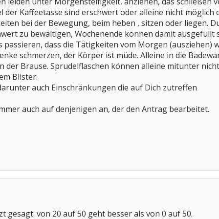
 leiden unter Morgensteifigkeit, anziehen, das schließen 
 der Kaffeetasse sind erschwert oder alleine nicht möglich
eiten bei der Bewegung, beim heben , sitzen oder liegen. 
chwert zu bewältigen, Wochenende können damit ausgefüllt
 passieren, dass die Tätigkeiten vom Morgen (ausziehen) w
enke schmerzen, der Körper ist müde. Alleine in die Badew
n der Brause. Sprudelflaschen können alleine mitunter n
em Blister.
 darunter auch Einschränkungen die auf Dich zutreffen
mmer auch auf denjenigen an, der den Antrag bearbeitet.
rzt gesagt: von 20 auf 50 geht besser als von 0 auf 50.