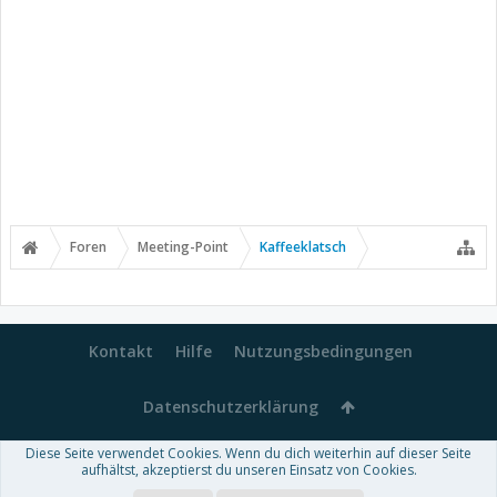
Foren
Meeting-Point
Kaffeeklatsch
Kontakt
Hilfe
Nutzungsbedingungen
Datenschutzerklärung
Diese Seite verwendet Cookies. Wenn du dich weiterhin auf dieser Seite
Forum software by XenForo™
aufhältst, akzeptierst du unseren Einsatz von Cookies.
-
Deutsch von xenDach
Some XenForo functionality crafted by
Audentio Design
.