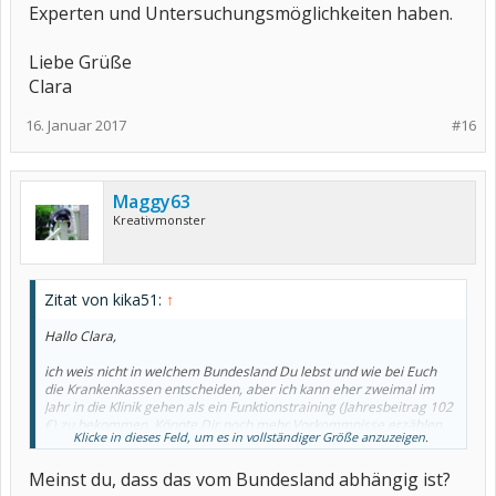
Experten und Untersuchungsmöglichkeiten haben.
Liebe Grüße
Clara
16. Januar 2017
#16
Maggy63
Kreativmonster
Zitat von kika51:
↑
Hallo Clara,
ich weis nicht in welchem Bundesland Du lebst und wie bei Euch
die Krankenkassen entscheiden, aber ich kann eher zweimal im
Jahr in die Klinik gehen als ein Funktionstraining (Jahresbeitrag 102
€) zu bekommen. Könnte Dir noch mehr Vorkommnisse erzählen,
Klicke in dieses Feld, um es in vollständiger Größe anzuzeigen.
aber das führt zu weit und das geht nicht nur mir so.
Meinst du, dass das vom Bundesland abhängig ist?
Grüße von kika