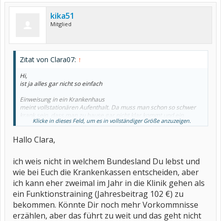
kika51
Mitglied
Zitat von Clara07:
↑
Hi,
ist ja alles gar nicht so einfach
Einweisung in ein Krankenhaus
meint vollstationären Aufenthalt. Da muss man schon so schwer
krank sein, dass man zu hause gar nicht klar kommt und ein
Klicke in dieses Feld, um es in vollständiger Größe anzuzeigen.
Notfall, der einen Arzt benötigt rund um die Uhr stattfinden kann.
Das kostet jeden Tag ein paar hundert Euro.
Hallo Clara,
Überweisung in eine Krankenhausambulanz bzw. Früherkennung
für ...
ich weis nicht in welchem Bundesland Du lebst und
ist für Menschen, welche noch 'herumtippeln' können, nicht
bettlägerig sind, nicht immerzu in Ohnmacht fallen, die über Ärzte
wie bei Euch die Krankenkassen entscheiden, aber
und Fachärzte vor Ort mit ihrem Krankheitsbild nicht ausreichend
ich kann eher zweimal im Jahr in die Klinik gehen als
oder früh genug behandelt werden können oder Spezialisten und
ein Funktionstraining (Jahresbeitrag 102 €) zu
Untersuchungen brauchen, die nur das Krankenhaus bietet.
bekommen. Könnte Dir noch mehr Vorkommnisse
Überweisung an eine Tagesklinik
erzählen, aber das führt zu weit und das geht nicht
man kann noch herumgehen, zu hause schlafen, sich sein