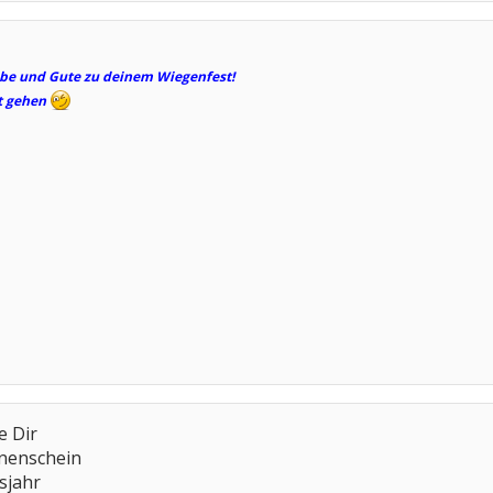
iebe und Gute zu deinem Wiegenfest!
ut gehen
e Dir
nnenschein
sjahr