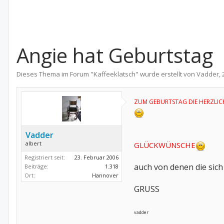
Angie hat Geburtstag
Dieses Thema im Forum "
Kaffeeklatsch
" wurde erstellt von
Vadder
,
ZUM GEBURTSTAG DIE HERZLIC
Vadder
albert
GLÜCKWÜNSCHE
Registriert seit:
23. Februar 2006
auch von denen die sic
Beiträge:
1.318
Ort:
Hannover
GRUSS
vadder