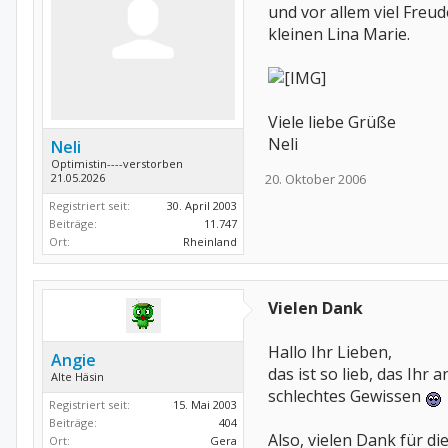
und vor allem viel Freud
kleinen Lina Marie.
Viele liebe Grüße
Neli
Neli
Optimistin----verstorben
21.05.2026
20. Oktober 2006
Registriert seit:
30. April 2003
Beiträge:
11.747
Ort:
Rheinland
Vielen Dank
Hallo Ihr Lieben,
Angie
das ist so lieb, das Ih
Alte Häsin
schlechtes Gewissen
Registriert seit:
15. Mai 2003
Beiträge:
404
Also, vielen Dank für di
Ort:
Gera