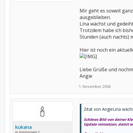
Mir geht es soweit ganz
ausgeblieben.
Lina wächst und gedeiht 
Trotzdem habe ich bisher
Stunden (auch nachts) m
Hier ist noch ein aktue
Liebe Grüße und nochma
Angie
1. November 2006
Zitat von AngieLina wächs
Schönes Bild von deiner Kl
Update reinsetzen, damit w
kukana
in memoriam †