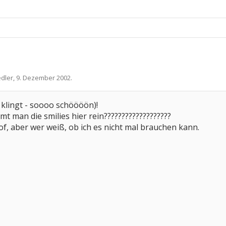
edler
,
9. Dezember 2002
.
t klingt - soooo schöööön)!
t man die smilies hier rein???????????????????
of, aber wer weiß, ob ich es nicht mal brauchen kann.