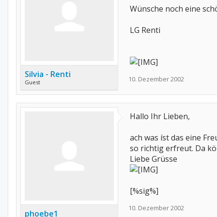
Wünsche noch eine sch
LG Renti
Silvia - Renti
10. Dezember 2002
Guest
Hallo Ihr Lieben,
ach was íst das eine Fre
so richtig erfreut. Da k
Liebe Grüsse
[%sig%]
10. Dezember 2002
phoebe1