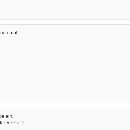
och mal:
elein,
 der Versuch.